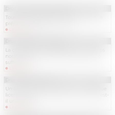
Droit immobilier
/
Copropriété
Tous les copropriétaires doivent réparer le
préjudice causé par l’un d’eux
Lire la suite
Droit du travail - Employeurs
La contrepartie au dépassement du temps
normal de trajet domicile-travail doit être
suffisante
Lire la suite
Droit du travail - Salariés
Un arrêt de travail en soutien à un collègue
licencié, sans revendications collectives, est-
il une grève ?
Lire la suite