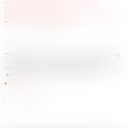
SOUTIEN À UN COLLÈGUE
LICENCIÉ, SANS
REVENDICATIONS COLLECTIVES,
EST-IL UNE GRÈVE ?
Publié le :
30/05/2022
Source :
www.efl.fr
En l’absence de revendications professionnelles,
la cessation de travail de salariés n’est pas
considérée comme une grève et l’employeur peut
les licencier pour absence injustifiée...
Lire la suite