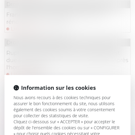
Droit immobilier
/
Droit de la construction
France Rénov : le service public de la
rénovation de l’habitat
Lire la suite
Droit du travail - Salariés
Rupture conventionnelle : l'indemnité est
due aux ayants droit du salarié décédé après
l'homologation
Lire la suite
Information sur les cookies
Droit du travail - Employeurs
Nous avons recours à des cookies techniques pour
Comment rémunérer le temps de trajet d'un
assurer le bon fonctionnement du site, nous utilisons
représentant du personnel qui se rend à une
également des cookies soumis à votre consentement
réunion organisée par l'employeur ?
pour collecter des statistiques de visite.
Lire la suite
Cliquez ci-dessous sur « ACCEPTER » pour accepter le
dépôt de l'ensemble des cookies ou sur « CONFIGURER
Droit du travail - Employeurs
/
Droit de la protectio
» pour choisir quels cookies nécessitant votre