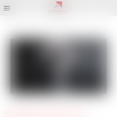
Ouvrir
le
Vous êtes ici :
Accueil
menu
Un arrêt de travail en soutien à un collègue licencié, sans revendications
collectives, est-il une grève ?
UN ARRÊT DE TRAVAIL EN