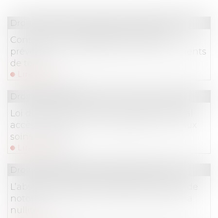
Droit immobilier
/
Droit de la construction
Construction : éligibilité au fonds de
prévention du phénomène de mouvements
de terrain
Lire la suite
Droit de la santé
Loi du 26 mai 2026 visant à garantir l'égal
accès de tous à l'accompagnement et aux
soins palliatifs
Lire la suite
Droit immobilier
/
Droit de la propriété
L’absence de valeur probante d’un acte de
notoriété acquisitive ne peut entraîner sa
nullité