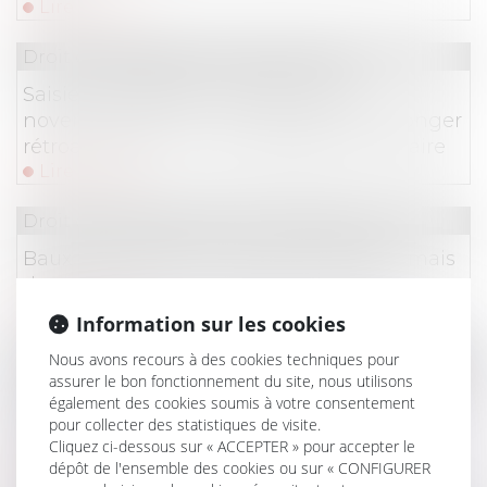
Lire la suite
Droit des obligations et des suretés
Saisie immobilière : le décret du 27
novembre 2020 ne permet pas de prolonger
rétroactivement une prorogation judiciaire
Lire la suite
Droit commercial
/
Baux commerciaux
Baux commerciaux : vous pouvez désormais
demander la mensualisation du loyer
Lire la suite
Information sur les cookies
Droit des obligations et des suretés
/
Droit des sûr
Nous avons recours à des cookies techniques pour
assurer le bon fonctionnement du site, nous utilisons
La date de réception au service de publicité
également des cookies soumis à votre consentement
foncière détermine la validité du
pour collecter des statistiques de visite.
Cliquez ci-dessous sur « ACCEPTER » pour accepter le
renouvellement d’une hypothèque
dépôt de l'ensemble des cookies ou sur « CONFIGURER
Lire la suite