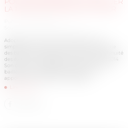
POUVEZ DÉSORMAIS DEMANDER
LA MENSUALISATION DU LOYER
Publié le :
02/06/2026
Source :
www.ouiemagazine.net
Adoptée en avril dans le cadre de la loi de
simplification de la vie économique, la réforme
des baux commerciaux s’inscrit dans la continuité
des évolutions engagées par la loi Pinel de 2014.
Son objectif : rééquilibrer les relations entre
bailleurs et commerçants locataires, en
apportant davantage de souplesse...
Lire la suite