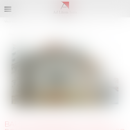
Ouvrir
le
Vous êtes ici :
Accueil
menu
Baux commerciaux : vous pouvez désormais demander la
mensualisation du loyer
BAUX COMMERCIAUX : VOUS