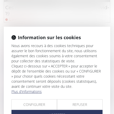
Ces nouveaux métiers du monde post Covid-
19
Lire la suite
Droit du travail - Employeurs
/
Droit de la protectio
Information sur les cookies
Report possible des cotisations patronales
exigibles au 5 et 15 juillet
Nous avons recours à des cookies techniques pour
assurer le bon fonctionnement du site, nous utilisons
Lire la suite
également des cookies soumis à votre consentement
pour collecter des statistiques de visite.
Droit immobilier
/
Droit de la construction
Cliquez ci-dessous sur « ACCEPTER » pour accepter le
dépôt de l'ensemble des cookies ou sur « CONFIGURER
L'attestation de conformité des travaux est-
» pour choisir quels cookies nécessitant votre
elle nécessaire pour vendre un immeuble ?
consentement seront déposés (cookies statistiques),
Lire la suite
avant de continuer votre visite du site.
Plus d'informations
Droit du travail - Salariés
Adopter un comportement sexiste et
CONFIGURER
REFUSER
dégradant constitue une faute grave