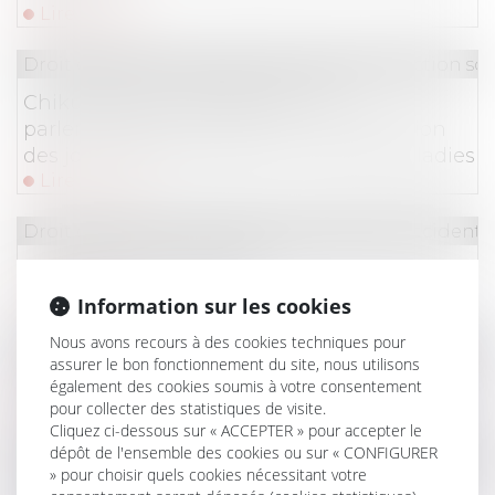
Lire la suite
Droit du travail - Salariés
/
Droit de la protection soc
Chikungunya à La Réunion : les
parlementaires demandent la suspension
des jours de carence pour les arrêts maladies
Lire la suite
Droit du travail - Salariés
/
Responsabilité accident d
Tarification AT-MP 2025
Lire la suite
Information sur les cookies
Nous avons recours à des cookies techniques pour
Droit du travail - Employeurs
/
Droit de la protectio
assurer le bon fonctionnement du site, nous utilisons
Contribution patronale assurance chômage
également des cookies soumis à votre consentement
Lire la suite
pour collecter des statistiques de visite.
Cliquez ci-dessous sur « ACCEPTER » pour accepter le
dépôt de l'ensemble des cookies ou sur « CONFIGURER
Droit du travail - Salariés
/
Relation individuelles au t
» pour choisir quels cookies nécessitant votre