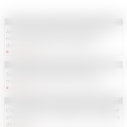
Droit du travail - Employeurs
/
Responsabilité accide
Amiante et préjudice d’anxiété : seul le
nouvel employeur est responsable si le
dommage naît après le transfert !
Lire la suite
Droit immobilier
/
Droit de la construction
Sous-traitance : pas de nullité sans
manquement préalable aux garanties
Lire la suite
Droit du travail - Employeurs
/
Relation individuelles
C’est l’histoire d’un employeur qui distingue
changement et modification des conditions
de travail…