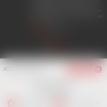
durée de douze ans avant la prise
d'effet du bail renouvelé, le loyer
peut être fixé à la valeur locative et
ne bénéficie plus du mécanisme de
plafonnement...
Lire la suite
AD LITEM JURIS
16 place Jacques Brel
91130 RIS ORANGIS
Tél :
01 69 06 21 44
NOUS CONTACTER
NOUS LOCALISER