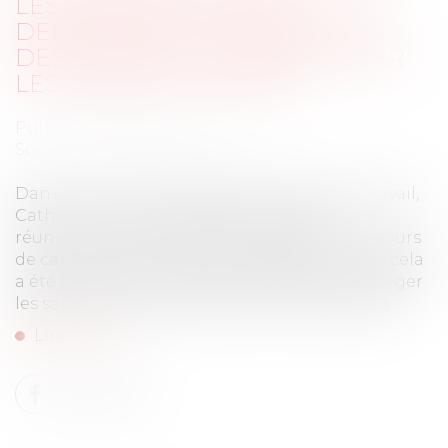
LES PARLEMENTAIRES
DEMANDENT LA SUSPENSION
DES JOURS DE CARENCE POUR
LES ARRÊTS MALADIES
Publié le :
14/05/2025
Source :
la1ere.francetvinfo.fr
Dans un courrier adressé à la ministre du Travail,
Catherine Vautrin, les parlementaires
réunionnais demandent la suspension des jours
de carence pour les arrêts maladies. Comme cela
a été fait lors du Covid-19, ils souhaitent protéger
les salariés face à l’épidémie de chikungunya...
Lire la suite