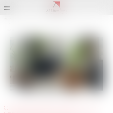
Ouvrir
le
Vous êtes ici :
Accueil
menu
Chikungunya à La Réunion : les parlementaires demandent la
suspension des jours de carence pour les arrêts maladies
CHIKUNGUNYA À LA RÉUNION :