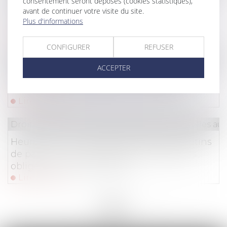
Clause de non-concurrence : l’employeur
consentement seront déposés (cookies statistiques),
avant de continuer votre visite du site.
doit se décider avant le départ effectif du
Plus d'informations
salarié !
Lire la suite
CONFIGURER
REFUSER
Droit immobilier
/
Droit de la construction
ACCEPTER
Certificats d’économies d’énergie (CEE) :
encore des modifications à connaître
Lire la suite
Droit du travail - Salariés
/
Relation individuelles au t
Heures de nuit, durées maximales, bulletins
de paie : la Cour de cassation recadre les
obligations de l'employeur
Lire la suite
<<
<
...
16
17
18
19
20
21
22
...
>
>>