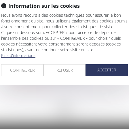
acquéreurs
Information sur les cookies
Nous avons recours à des cookies techniques pour assurer le bon
fonctionnement du site, nous utilisons également des cookies soumis
Lire la suite
à votre consentement pour collecter des statistiques de visite.
Cliquez ci-dessous sur « ACCEPTER » pour accepter le dépôt de
l'ensemble des cookies ou sur « CONFIGURER » pour choisir quels
cookies nécessitant votre consentement seront déposés (cookies
Droit immobilier
/
Droit de la construction
statistiques), avant de continuer votre visite du site.
Plus d'informations
Revente du bien affecté de
désordres et restitution des
indemnités non affectées à la
ACCEPTER
CONFIGURER
REFUSER
réparation de l'ouvrage
Lire la suite
<<
<
...
71
72
73
74
75
76
77
...
>
>>