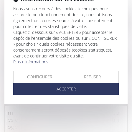
de Cassation
Lire la suite
Nous avons recours à des cookies techniques pour
assurer le bon fonctionnement du site, nous utilisons
également des cookies soumis à votre consentement
Droit immobilier
pour collecter des statistiques de visite.
Droit de passage pour désenclaver une
Cliquez ci-dessous sur « ACCEPTER » pour accepter le
propriété : le point sur un sujet sensible -
dépôt de l'ensemble des cookies ou sur « CONFIGURER
» pour choisir quels cookies nécessitant votre
Capital.fr
consentement seront déposés (cookies statistiques),
Lire la suite
avant de continuer votre visite du site.
Plus d'informations
Droit du travail - Salariés
Action en justice d’un salarié : ne répondez
CONFIGURER
REFUSER
pas par un licenciement - Editions Tissot
ACCEPTER
Lire la suite
Droit immobilier
Immobilier -Copropriété : quelles règles sur
les documents à fournir à l'acquéreur d'un
logement ? | service-public.fr