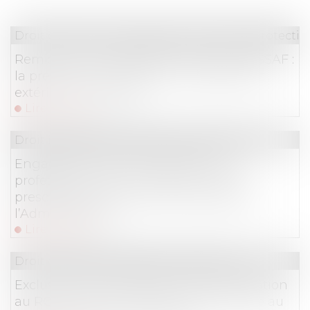
Droit du travail - Employeurs
/
Droit de la protectio
Remise sur les majorations dues à l’URSSAF :
la preuve d’un événement irrésistible et
extérieur est requise
Lire la suite
Droit immobilier
/
Droit de la construction
Engagement de construire par un
professionnel de l’immobilier : quelle
prescription pour le droit de reprise de
l’Administration ?
Lire la suite
Droit commercial
/
Baux commerciaux
Exclusion de la condition d’immatriculation
au RCS en cas de soumission volontaire au