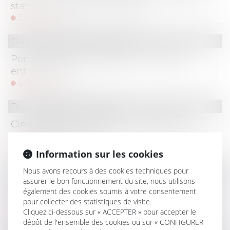
statut des baux commerciaux
Lire la suite
Droit du travail - Employeurs
Port du masque obligatoire : quid des
entreprises ?
Lire la suite
Droit du travail - Salariés
Cinq choses à connaître sur l’absence
injustifiée au travail
Lire la suite
Information sur les cookies
Nous avons recours à des cookies techniques pour
Droit immobilier
/
Droit de la construction
assurer le bon fonctionnement du site, nous utilisons
Construction illicite : la démolition peut être
également des cookies soumis à votre consentement
ordonnée à la demande d'une association
pour collecter des statistiques de visite.
Cliquez ci-dessous sur « ACCEPTER » pour accepter le
Lire la suite
dépôt de l'ensemble des cookies ou sur « CONFIGURER