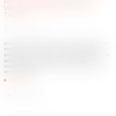
MATIÈRE D'AÉRATION ET DE
VENTILATION DES LIEUX DE
TRAVAIL
Publié le :
28/07/2020
Source :
www.efl.fr
Une fiche en date du 19 juin 2020, diffusée par le
ministère du travail, précise les termes d’une
précédente instruction ministérielle relative à la
gestion des épisodes de canicule dans le
contexte lié au Covid-19 (voir la Quotidienne du
1er juillet 2020)...
Lire la suite