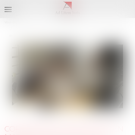
Ouvrir
le
Vous êtes ici :
Accueil
menu
Coronavirus : précisions en matière d'aération et de ventilation des lieux
de travail
CORONAVIRUS : PRÉCISIONS EN