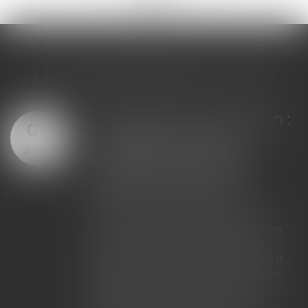
LES DERNIÈRES ACTUS
Assurance construction :
07
le dépassement du
AOÛT
montant maximal
garanti peut exclure
toute couverture
Lorsqu'un contrat d'assurance
limite sa garantie aux opérations
dont le coût n'excède pas un
certain montant, l'assuré ne peut
prétendre à la couverture de son
assureur s'il intervient sur un
chantier dépassant ce seuil sans