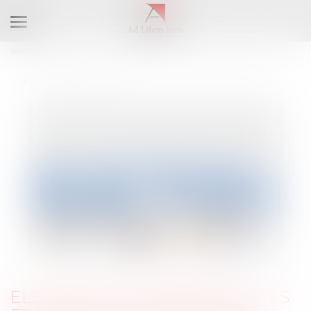
Ouvrir
le
Vous êtes ici :
Accueil
menu
Elections professionnelles et respect du principe de proportionnalité
dans l’établissement des listes
ELECTIONS PROFESSIONNELLES