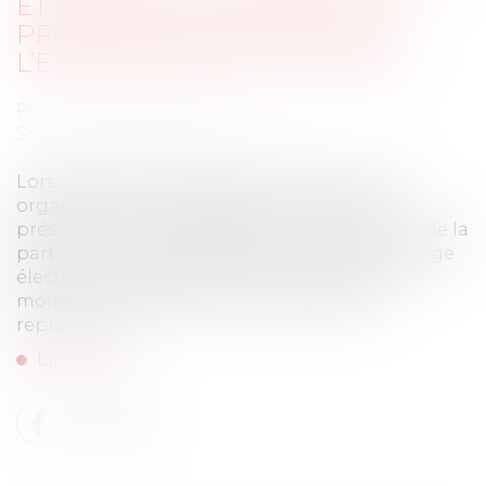
ET RESPECT DU PRINCIPE DE
PROPORTIONNALITÉ DANS
L’ÉTABLISSEMENT DES LISTES
Publié le :
02/09/2020
Source :
www.editions-tissot.fr
Lorsque plusieurs sièges sont à pourvoir, les
organisations syndicales sont tenues de
présenter une liste respectant la proportion de la
part des hommes et des femmes dans le collège
électoral considéré et devant comporter au
moins un candidat au titre du sexe sous-
représenté...
Lire la suite