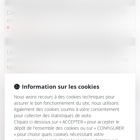
Droit du travail - Salariés
Dans quelles situations le port du masque
en entreprise n'est-il pas obligatoire ?
Lire la suite
Droit immobilier
/
Droit de la construction
Les techniques de construction dans les
zones exposées à certains mouvements de
terrain
Lire la suite
Information sur les cookies
Droit du travail - Employeurs
/
Droit de la protectio
Nous avons recours à des cookies techniques pour
Régime de prévoyance : impossibilité de se
assurer le bon fonctionnement du site, nous utilisons
soustraire à l’obligation de garantie en
également des cookies soumis à votre consentement
invoquant la responsabilité civile du salarié
pour collecter des statistiques de visite.
Lire la suite
Cliquez ci-dessous sur « ACCEPTER » pour accepter le
dépôt de l'ensemble des cookies ou sur « CONFIGURER
» pour choisir quels cookies nécessitant votre
Droit du travail - Employeurs