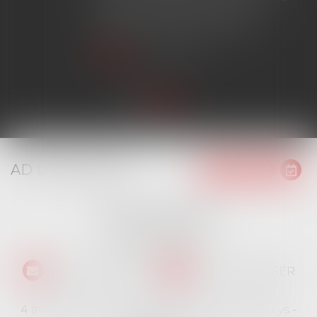
avoir obtenu l'extension de
garantie prévue au contrat...
Lire la suite
AD LITEM JURIS
16 place Jacques Brel
91130 RIS ORANGIS
Tél :
01 69 06 21 44
NOUS CONTACTER
NOUS LOCALISER
4 avenue des Cévennes - Rés Le jardin des Lys -