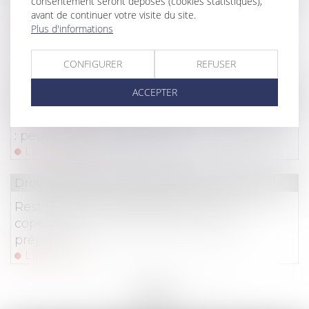
consentement seront déposés (cookies statistiques),
Elections professionnelles et respect du
avant de continuer votre visite du site.
Plus d'informations
principe de proportionnalité dans
l’établissement des listes
Lire la suite
CONFIGURER
REFUSER
ACCEPTER
Droit du travail - Salariés
Retard au travail le jour de la rentrée scolaire
: peut-on être sanctionné ?
Lire la suite
Droit immobilier
/
Copropriété
Restitution d’une partie commune : le
copropriétaire n’a pas à prouver son
préjudice
Lire la suite
<<
<
...
141
142
143
144
145
146
147
...
>
>>