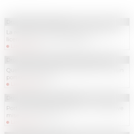
Droit du travail - Salariés
La remise en main propre de la lettre de
licenciement est-elle possible ?
Lire la suite
Droit immobilier
/
Droit de la construction
Quels recours quand les travaux d'un voisin
portent préjudice ?
Lire la suite
Droit du travail - Employeurs
Port du masque en entreprise : l’impérative
mise à jour du DUER
Lire la suite