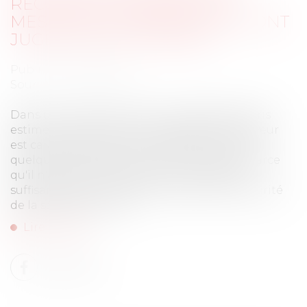
RECONNUE LORSQUE LES
MESURES DE PRÉVENTION SONT
JUGÉES INSUFFISANTES
Publié le :
06/10/2020
Source :
www.elegia.fr
Dans un récent arrêt, la Cour d'appel de Paris
estime que la faute inexcusable de l'employeur
est caractérisée même si l'employeur a pris
quelques mesures pour éviter les risques, parce
qu'il n'a pas pris les mesures concrètes et
suffisantes pour préserver la santé et la sécurité
de la salariée victime...
Lire la suite