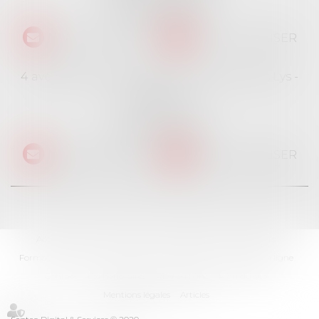
Tél :
01 69 06 21 44
NOUS CONTACTER
NOUS LOCALISER
4 avenue des Cévennes - Rés Le jardin des Lys -
Bât 4
91940 LES ULIS
Tél :
01 69 06 21 44
NOUS CONTACTER
NOUS LOCALISER
Accueil
Cabinet
L'équipe
Professionnels
Particuliers
Formations
Ventes immobilières
Actualités
Paiement en ligne
Contact
Les honoraires
RDV en ligne
Plan du site
Mentions légales
Articles