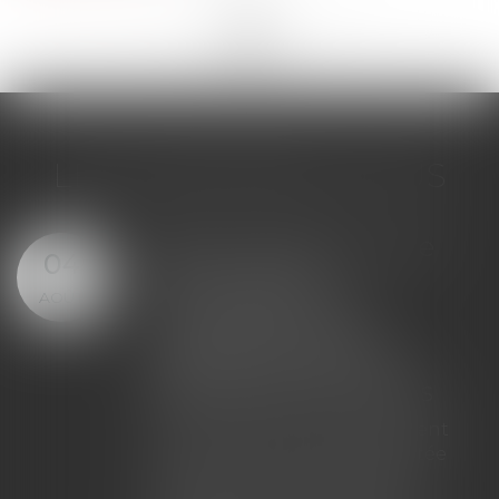
<<
<
...
139
140
141
142
143
144
145
...
>
>>
LES DERNIÈRES ACTUS
Bail commercial : une
04
demande de
AOÛT
renouvellement
n'empêche pas le
déplafonnement du
loyer après douze ans
La demande de renouvellement
d'un bail commercial présentée
pendant la période de tacite