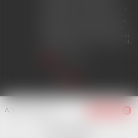
prolongation ne met pas fin
immédiatement au bail en cours.
Dès lors, si celui-ci dépasse une
durée de douze ans avant la prise
d'effet du bail renouvelé, le loyer
peut être fixé à la valeur locative et
ne bénéficie plus du mécanisme de
plafonnement...
Lire la suite
AD LITEM JURIS
16 place Jacques Brel
91130 RIS ORANGIS