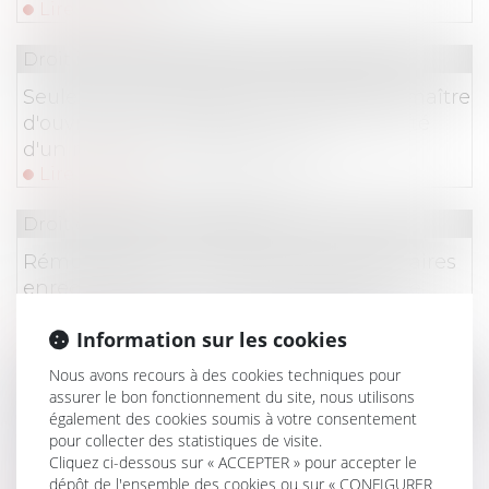
Lire la suite
Droit immobilier
/
Droit de la construction
Seule une convention conclue avec le maître
d'ouvrage peut dégager la responsabilité
d'un membre du groupement
Lire la suite
Droit du travail - Employeurs
Rémunération : les heures supplémentaires
enregistrées par un logiciel de pointage
sans l’accord explicite de l’employeur
Information sur les cookies
Lire la suite
Nous avons recours à des cookies techniques pour
Droit du travail - Employeurs
/
Droit de la protectio
assurer le bon fonctionnement du site, nous utilisons
également des cookies soumis à votre consentement
Les contrôles Urssaf non clôturés au 22 mars
pour collecter des statistiques de visite.
2020 peuvent être annulés jusqu'au 30
Cliquez ci-dessous sur « ACCEPTER » pour accepter le
décembre 2020
dépôt de l'ensemble des cookies ou sur « CONFIGURER