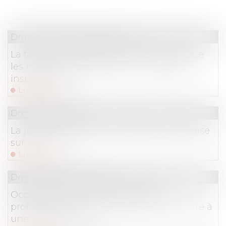
Droit du travail - Employeurs
La faute inexcusable est reconnue lorsque
les mesures de prévention sont jugées
insuffisantes
Lire la suite
Droit immobilier
La justice européenne valide la loi française
sur Airbnb
Lire la suite
Droit du travail - Salariés
Occupation du domicile à des fins
professionnelles : le salarié peut prétendre à
une indemnisation