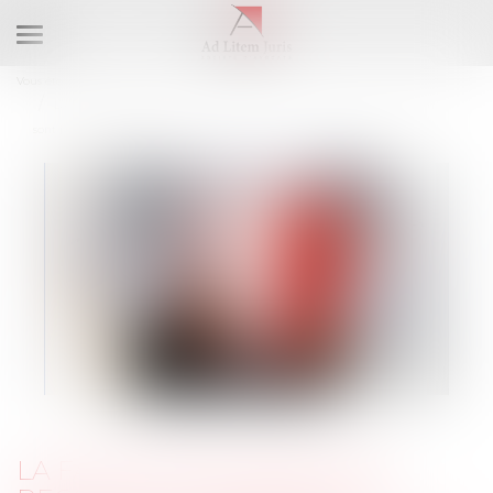
Ouvrir
le
Vous êtes ici :
Accueil
menu
La faute inexcusable est reconnue lorsque les mesures de prévention
sont jugées insuffisantes
LA FAUTE INEXCUSABLE EST