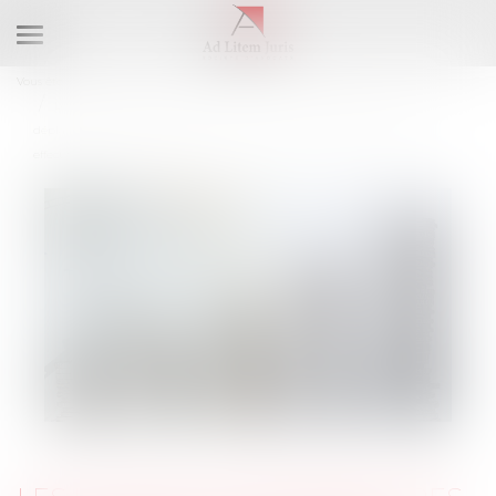
Ouvrir
le
Vous êtes ici :
Accueil
menu
Les heures supplémentaires ne sont pas dues dans le cadre de
déplacements prolongés sans retour au domicile en l’absence de travail
effectif