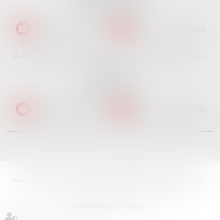
Tél :
01 69 06 21 44
NOUS CONTACTER
NOUS LOCALISER
4 avenue des Cévennes - Rés Le jardin des Lys -
Bât 4
91940 LES ULIS
Tél :
01 69 06 21 44
NOUS CONTACTER
NOUS LOCALISER
Accueil
Cabinet
L'équipe
Professionnels
Particuliers
Formations
Ventes immobilières
Actualités
Paiement en ligne
Contact
Les honoraires
RDV en ligne
Plan du site
Mentions légales
Articles