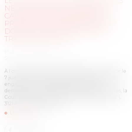
LES HEURES SUPPLÉMENTAIRES
NE SONT PAS DUES DANS LE
CADRE DE DÉPLACEMENTS
PROLONGÉS SANS RETOUR AU
DOMICILE EN L’ABSENCE DE
TRAVAIL EFFECTIF
Publié le :
26/06/2023
Source :
www.lemag-juridique.com
À l’occasion d’un litige porté à sa connaissance le
7 juin dernier, dans le cadre duquel un salarié
engagé en qualité d'enquêteur mystère
demandait le rappel d’heures supplémentaires, la
Cour de cassation a rappelé au visa de l’article L
3121-1 du Code du travail...
Lire la suite