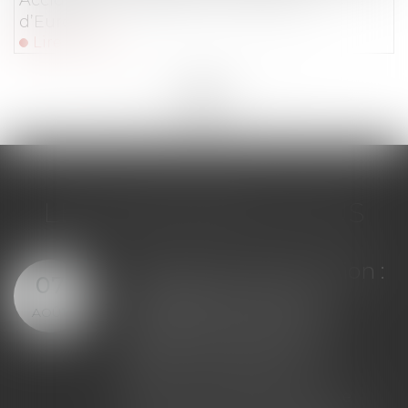
d’Europe
Lire la suite
<<
<
...
66
67
68
69
70
71
72
...
>
>>
LES DERNIÈRES ACTUS
nce construction :
Bail com
04
passement du
demand
AOÛT
nt maximal
renouve
i peut exclure
n'empêch
 couverture
déplafo
loyer ap
n contrat d'assurance