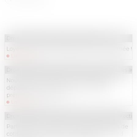
Droit commercial
/
Baux commerciaux
Loyers covid : la jurisprudence est réaffirmée !
Lire la suite
Droit du travail - Salariés
/
Relation individuelles au t
Nouvelle jurisprudence en matière de
dépassement de la durée de travail et
préjudice, que retenir ?
Lire la suite
Droit du travail - Employeurs
/
Droit de la protectio
Participation salariale : pas d’exonération de
cotisations sociales sans dépôt de l’accord