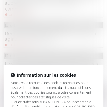
auprès de l’autorité administrative
compétente
Lire la suite
Droit immobilier
/
Copropriété
Remise en état de l’immeuble et qualité à
agir des copropriétaires
Lire la suite
Droit immobilier
/
Droit de la construction
Le silence du maître d’ouvrage ne vaut pas
acceptation expresse et non équivoque de
Information sur les cookies
travaux supplémentaires
Lire la suite
Nous avons recours à des cookies techniques pour
assurer le bon fonctionnement du site, nous utilisons
Droit du travail - Salariés
/
Relation individuelles au t
également des cookies soumis à votre consentement
pour collecter des statistiques de visite.
Précisions sur le trajet dans l’enceinte des
Cliquez ci-dessous sur « ACCEPTER » pour accepter le
locaux constituant du temps de travail
dépôt de l'ensemble des cookies ou sur « CONFIGURER