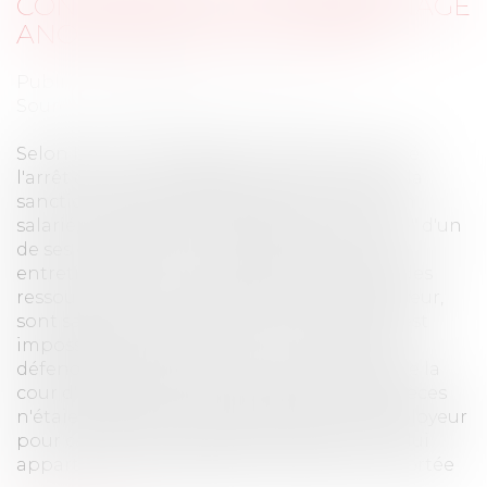
CONSIDÉRATION LE TÉMOIGNAGE
ANONYMISÉ D’UN SALARIÉ ?
Publié le :
10/05/2023
Source :
www.lemag-juridique.com
Selon la Cour de cassation, doit être censuré
l'arrêt de la Cour d’appel qui, pour annuler la
sanction disciplinaire prononcée contre un
salarié, « retient que "l'attestation anonyme" d'un
de ses collègues et le compte-rendu de son
entretien avec un membre de la direction des
ressources humaines produits par l'employeur,
sont sans valeur probante aux motifs qu'il est
impossible à la personne incriminée de se
défendre d'accusations anonymes, alors que la
cour d'appel avait constaté que ces deux pièces
n'étaient pas les seules produites par l'employeur
pour caractériser la faute du salarié et qu'il lui
appartenait d'en apprécier la valeur et la portée