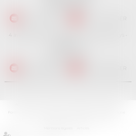
Tél :
01 69 06 21 44
NOUS CONTACTER
NOUS LOCALISER
4 avenue des Cévennes - Rés Le jardin des Lys -
Bât 4
91940 LES ULIS
Tél :
01 69 06 21 44
NOUS CONTACTER
NOUS LOCALISER
Accueil
Cabinet
L'équipe
Professionnels
Particuliers
Formations
Ventes immobilières
Actualités
Paiement en ligne
Contact
Les honoraires
RDV en ligne
Plan du site
Mentions légales
Articles