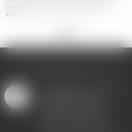
du preneur victime du manquement du
bailleur à son obligation de délivrance
Lire la suite
<<
<
...
71
72
73
74
75
76
77
...
>
>>
LES DERNIÈRES ACTUS
nce construction :
Bail com
04
passement du
demand
AOÛT
nt maximal
renouve
i peut exclure
n'empêch
 couverture
déplafo
loyer ap
n contrat d'assurance