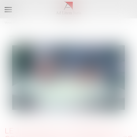
Ouvrir
le
Vous êtes ici :
Accueil
menu
Le juge peut-il prendre en considération le témoignage anonymisé d’un
salarié ?
LE JUGE PEUT-IL PRENDRE EN