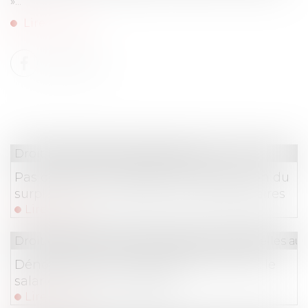
»...
Lire la suite
Droit immobilier
/
Copropriété
Pas d’indemnité globale de dépréciation du
surplus pour le syndicat des copropriétaires
Lire la suite
Droit du travail - Salariés
/
Relation individuelles au t
Dénonciation d’un harcèlement moral : le
salarié est mieux protégé
Lire la suite