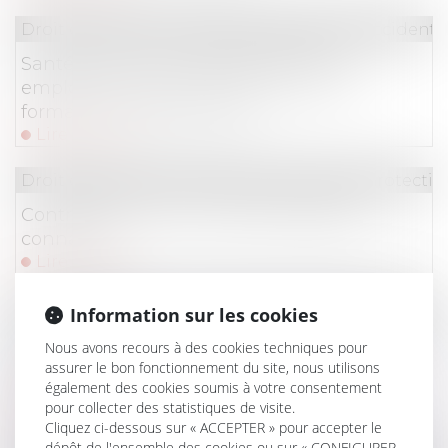
Droit du travail - Salariés
/
Responsabilité accident d
Santé au travail : mémento pour les
employeurs accueillant des jeunes en
formation professionnelle
Lire la suite
Droit du travail - Employeurs
/
Droit de la protectio
Contrôle Urssaf : les nouvelles règles à
connaître
Lire la suite
Droit du travail - Employeurs
/
Droit de la protectio
Information sur les cookies
Déclaration DOETH : elle doit être effectuée
Nous avons recours à des cookies techniques pour
via la DSN d'avril sous peine d'une
assurer le bon fonctionnement du site, nous utilisons
également des cookies soumis à votre consentement
contribution forfaitaire
pour collecter des statistiques de visite.
Lire la suite
Cliquez ci-dessous sur « ACCEPTER » pour accepter le
dépôt de l'ensemble des cookies ou sur « CONFIGURER