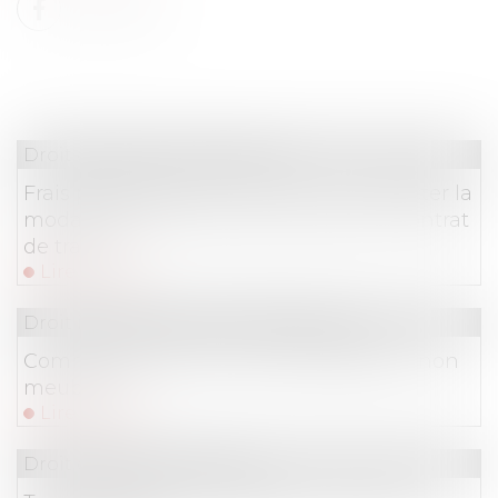
Droit du travail - Employeurs
Frais professionnels : mieux vaut respecter la
modalité d'indemnisation prévue au contrat
de travail
Lire la suite
Droit immobilier
/
Baux d'habitation
Comment résilier son bail d’habitation non
meublée ?
Lire la suite
Droit du travail - Salariés