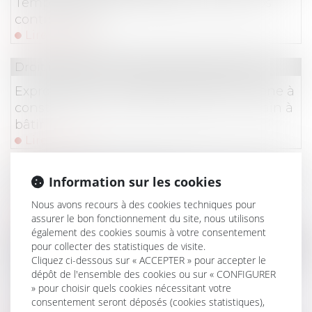
Temps de trajet, d’habillage : quid de vos
contreparties ?
Lire la suite
Droit immobilier
/
Droit de la construction
Expropriation : une parcelle située en zone à
constructibilité limitée n’est pas un terrain à
bâtir
Lire la suite
Droit du travail - Employeurs
Information sur les cookies
Mettre un salarié à la retraite ?
Nous avons recours à des cookies techniques pour
Lire la suite
assurer le bon fonctionnement du site, nous utilisons
également des cookies soumis à votre consentement
Droit du travail - Employeurs
/
Droit de la protectio
pour collecter des statistiques de visite.
Cliquez ci-dessous sur « ACCEPTER » pour accepter le
Contrôle Urssaf : le redressement est nul s'il
dépôt de l'ensemble des cookies ou sur « CONFIGURER
est fondé sur des informations obtenues
» pour choisir quels cookies nécessitant votre
auprès de tiers
consentement seront déposés (cookies statistiques),