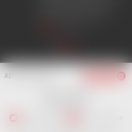
chantier dépassant ce seuil sans
avoir obtenu l'extension de
garantie prévue au contrat...
Lire la suite
AD LITEM JURIS
16 place Jacques Brel
91130 RIS ORANGIS
Tél :
01 69 06 21 44
NOUS CONTACTER
NOUS LOCALISER