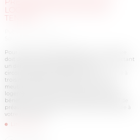
PRÉAVIS RÉDUIT POUR UN
LOGEMENT SITUÉ EN ZONE
TENDUE
Publié le :
07/06/2022
Source :
edito.seloger.com
Pour résilier son bail d’habitation, un locataire
doit donner congé dans les formes en respectant
un délai de préavis variable selon les
circonstances de son départ. Fixé en principe à
trois mois dans le cas d’une location non
meublée, ce délai est ramené à un mois si le
logement est situé en zone tendue. Afin d’en
bénéficier, il vous revient de justifier ce motif de
préavis réduit dans la lettre de congé adressée à
votre propriétaire.
Lire la suite