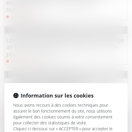
est celle de la remise du bulletin à
l’employeur
Lire la suite
Droit du travail - Salariés
Licenciement du lanceur d’alerte : la charge
de la preuve d’un motif étranger à l’alerte
pèse sur l’employeur
Lire la suite
Droit immobilier
/
Copropriété
La requête en désignation de
l'administrateur provisoire n'a pas à être
Information sur les cookies
notifiée aux copropriétaires
Nous avons recours à des cookies techniques pour
Lire la suite
assurer le bon fonctionnement du site, nous utilisons
également des cookies soumis à votre consentement
Droit du travail - Employeurs
pour collecter des statistiques de visite.
Cliquez ci-dessous sur « ACCEPTER » pour accepter le
Absence de comparution de l’employeur en