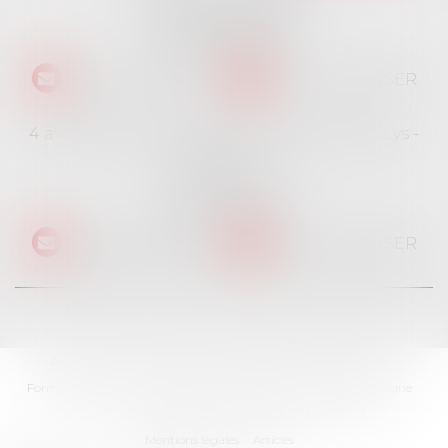
91130 RIS ORANGIS
Tél :
01 69 06 21 44
NOUS CONTACTER
NOUS LOCALISER
4 avenue des Cévennes - Rés Le jardin des Lys -
Bât 4
91940 LES ULIS
Tél :
01 69 06 21 44
NOUS CONTACTER
NOUS LOCALISER
Accueil
Cabinet
L'équipe
Professionnels
Particuliers
Formations
Ventes immobilières
Actualités
Paiement en ligne
Contact
Les honoraires
RDV en ligne
Plan du site
Mentions légales
Articles