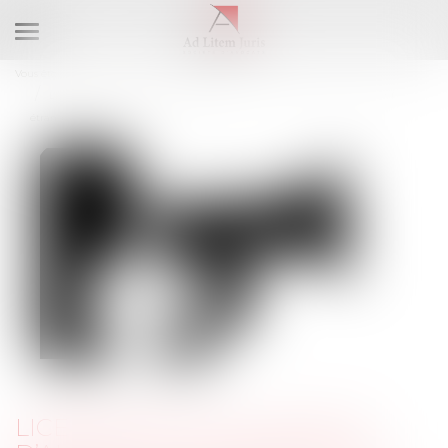
Ouvrir
le
Vous êtes ici :
Accueil
menu
Licenciement du lanceur d’alerte : la charge de la preuve d’un motif
étranger à l’alerte pèse sur l’employeur
LICENCIEMENT DU LANCEUR