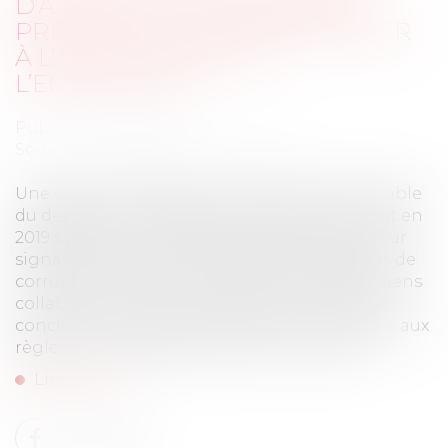
D’ALERTE : LA CHARGE DE LA
PREUVE D’UN MOTIF ÉTRANGER
À L’ALERTE PÈSE SUR
L’EMPLOYEUR
Publié le :
13/02/2023
Source :
www.lemag-juridique.com
Une salariée engagée en qualité de responsable
du département offres et projets export, avait en
2019 saisie le comité d'éthique du groupe, pour
signaler des faits susceptibles d'être qualifiés de
corruption, mettant en cause l'un de ses anciens
collaborateurs et son employeur, lequel avait
conclu en une absence de situation contraire aux
règles et principes éthiques en mars 2020...
Lire la suite