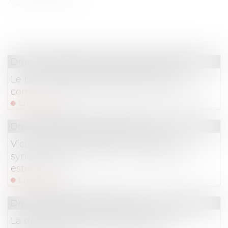
Droit immobilier
/
Droit de la construction
Le point de départ de la prescription
commerciale en matière de vices cachés
Lire la suite
Droit immobilier
/
Copropriété
Vices cachés et remise en état par le
syndicat de copropriété : quid de l’action
estimatoire ?
Lire la suite
Droit du travail - Employeurs
La date d’adhésion du salarié au CSP