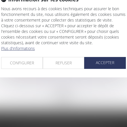
Nous avons recours à des cookies techniques pour assurer le bon
Lire la suite
fonctionnement du site, nous utilisons également des cookies soumis
à votre consentement pour collecter des statistiques de visite.
Cliquez ci-dessous sur « ACCEPTER » pour accepter le dépôt de
l'ensemble des cookies ou sur « CONFIGURER » pour choisir quels
Droit du travail - Salariés
/
Relation individuelles au travail
cookies nécessitant votre consentement seront déposés (cookies
Sauf documents reçus de l'étranger
statistiques), avant de continuer votre visite du site.
Plus d'informations
ou destinés à des étrangers, la
détermination de la rémunération
variable contractuelle du salarié doit
ACCEPTER
CONFIGURER
REFUSER
être rédigée en français
Lire la suite
<<
<
...
57
58
59
60
61
62
63
...
>
>>