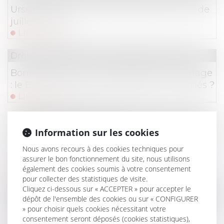
Urssaf : point sur les échéances des mois de
juillet et août
Lire la suite
Droit immobilier
/
Droit de la construction
Bonus-malus sur les contributions chômage
: le BTP fait-il partie des secteurs concernés ?
Lire la suite
Droit du travail - Employeurs
Information sur les cookies
Retraite complémentaire : les cotisations ne
devront plus être versées à l’AGIRC/ARRCO
Nous avons recours à des cookies techniques pour
assurer le bon fonctionnement du site, nous utilisons
mais à l’Urssaf
également des cookies soumis à votre consentement
Lire la suite
pour collecter des statistiques de visite.
Cliquez ci-dessous sur « ACCEPTER » pour accepter le
Droit commercial
/
Baux commerciaux
dépôt de l'ensemble des cookies ou sur « CONFIGURER
» pour choisir quels cookies nécessitant votre
Pas de bail sans accord des parties sur la
consentement seront déposés (cookies statistiques),
chose et sur le prix