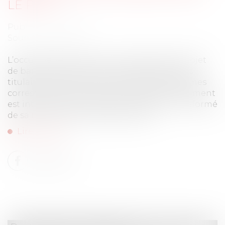
LE PRIX
Publié le :
20/07/2021
Source :
www.efl.fr
L’occupant de locaux qui n’a pas signé le projet
de bail proposé par le propriétaire n’est pas
titulaire d’un bail, même s’il a payé des sommes
correspondant au loyer, dès lors que ce paiement
est intervenu après que le propriétaire l’a informé
de sa renonciation à signer le bail...
Lire la suite