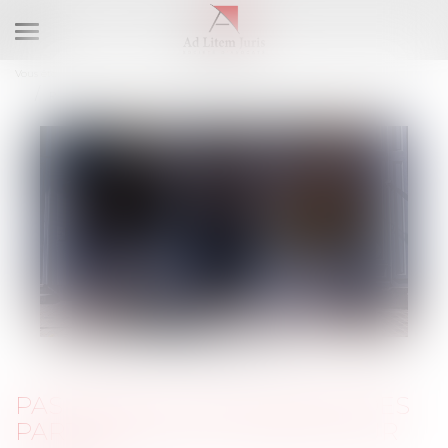
Ouvrir
le
Vous êtes ici :
Accueil
menu
Pas de bail sans accord des parties sur la chose et sur le prix
PAS DE BAIL SANS ACCORD DES
PARTIES SUR LA CHOSE ET SUR