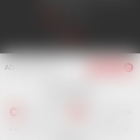
plafonnement...
Lire la suite
AD LITEM JURIS
16 place Jacques Brel
91130 RIS ORANGIS
Tél :
01 69 06 21 44
NOUS CONTACTER
NOUS LOCALISER
4 avenue des Cévennes - Rés Le jardin des Lys -
Bât 4