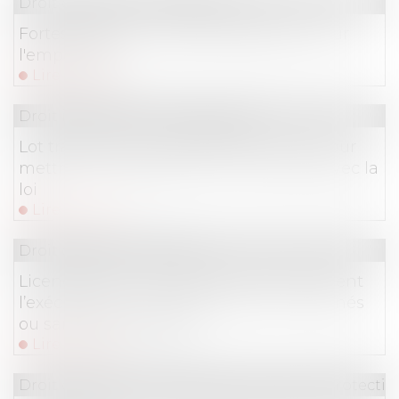
Droit du travail - Employeurs
Fortes chaleurs : quelles obligations pour
l'employeur ?
Lire la suite
Droit immobilier
/
Copropriété
Lot transitoire : la copropriété a 3 ans pour
mettre son règlement en conformité avec la
loi
Lire la suite
Droit du travail - Salariés
Licenciement : ce que prévoit précisément
l’exécutif pour les personnels non vaccinés
ou sans pass sanitaire
Lire la suite
Droit du travail - Employeurs
/
Droit de la protectio