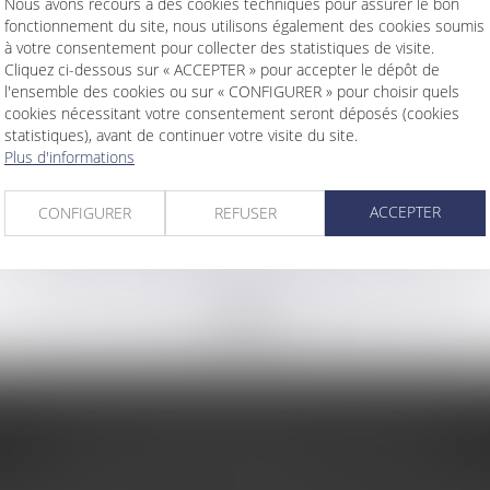
Nous avons recours à des cookies techniques pour assurer le bon
fonctionnement du site, nous utilisons également des cookies soumis
à votre consentement pour collecter des statistiques de visite.
Cliquez ci-dessous sur « ACCEPTER » pour accepter le dépôt de
Droit immobilier
/
Copropriété
l'ensemble des cookies ou sur « CONFIGURER » pour choisir quels
Le locataire doit obtenir
cookies nécessitant votre consentement seront déposés (cookies
l’autorisation de la copropriété pour
statistiques), avant de continuer votre visite du site.
installer son conduit d’évacuation -
Plus d'informations
Le Particulier
Lire la suite
ACCEPTER
CONFIGURER
REFUSER
<<
<
...
204
205
206
207
208
209
210
...
>
>>
LES DERNIÈRES ACTUS