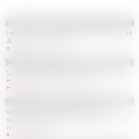
Droit du travail - Employeurs
/
Droit de la protectio
Le décret sur le contrôle des chômeurs porté
devant le Conseil d’Etat
Lire la suite
Droit du travail - Salariés
Que devient le contrat de travail du salarié
en cas de décès de l’employeur ?
Lire la suite
Droit immobilier
/
Droit de la construction
Réparation des désordres : pas de
modification du délai de prescription, mais
une interruption
Lire la suite