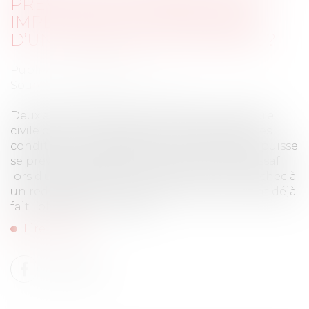
PRÉVALOIR D’UNE DÉCISION
IMPLICITE DE L’URSSAF ISSUE
D’UN PRÉCÉDENT CONTRÔLE ?
Publié le :
24/07/2019
Source :
www.lepetitjuriste.fr
Deux arrêts publiés par la deuxième chambre
civile de la Cour de cassation[1], rappellent les
conditions à respecter pour qu’un cotisant puisse
se prévaloir d’une décision implicite de l’Urssaf
lors d’un précédent contrôle et ainsi faire échec à
un redressement sur des éléments qui, ayant déjà
fait l’objet d’un contrôle...
Lire la suite