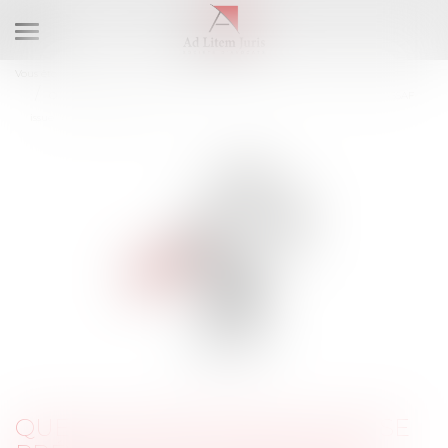
Ouvrir
le
Vous êtes ici :
Accueil
menu
Quelles conditions pour se prévaloir d’une décision implicite de l’URSSAF
issue d’un précédent contrôle ?
QUELLES CONDITIONS POUR SE