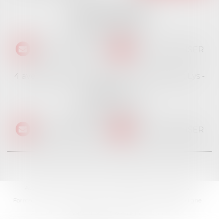
16 place Jacques Brel
91130 RIS ORANGIS
Tél :
01 69 06 21 44
NOUS CONTACTER
NOUS LOCALISER
4 avenue des Cévennes - Rés Le jardin des Lys -
Bât 4
91940 LES ULIS
Tél :
01 69 06 21 44
NOUS CONTACTER
NOUS LOCALISER
Accueil
Cabinet
L'équipe
Professionnels
Particuliers
Formations
Ventes immobilières
Actualités
Paiement en ligne
Contact
Les honoraires
RDV en ligne
Plan du site