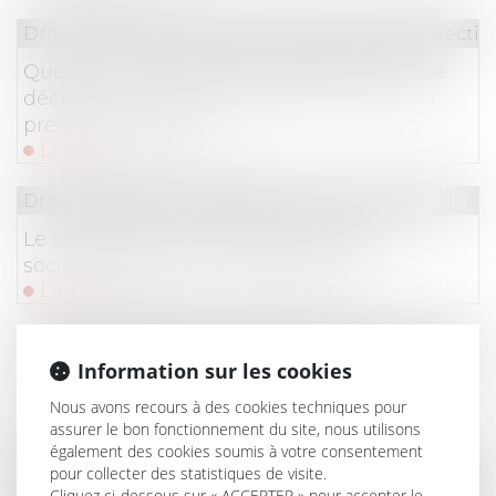
Droit du travail - Employeurs
/
Droit de la protectio
Quelles conditions pour se prévaloir d’une
décision implicite de l’URSSAF issue d’un
précédent contrôle ?
Lire la suite
Droit du travail - Employeurs
Le co-emploi et la responsabilité de la
société mère lors du licenciement
Lire la suite
Droit immobilier
/
Copropriété
Information sur les cookies
La copropriété et les règles de protection
incendie
Nous avons recours à des cookies techniques pour
assurer le bon fonctionnement du site, nous utilisons
Lire la suite
également des cookies soumis à votre consentement
pour collecter des statistiques de visite.
Droit du travail - Salariés
Cliquez ci-dessous sur « ACCEPTER » pour accepter le