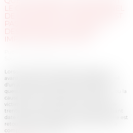
QUESTIONNAIRE CONCERNANT
LE CARACTÈRE PROFESSIONNEL
DE L’ACCIDENT : LA CAISSE N’EST
PAS TENUE D’INFORMER LES
DESTINATAIRES DU DÉLAI
IMPARTI AVANT RENVOI
Publié le :
16/09/2024
Source :
www.lemag-juridique.com
Lorsque la CPAM engage des investigations
avant de statuer sur le caractère professionnel
d'un accident, elle adresse au préalable un
questionnaire portant sur les circonstances ou la
cause de celui-ci à l'employeur ainsi qu'à la
victime ou ses représentants, dans le délai de
trente jours francs, et par tout moyen conférant
date certaine à sa réception. Ce questionnaire est
retourné dans un délai de vingt jours francs à
compter de sa réception...