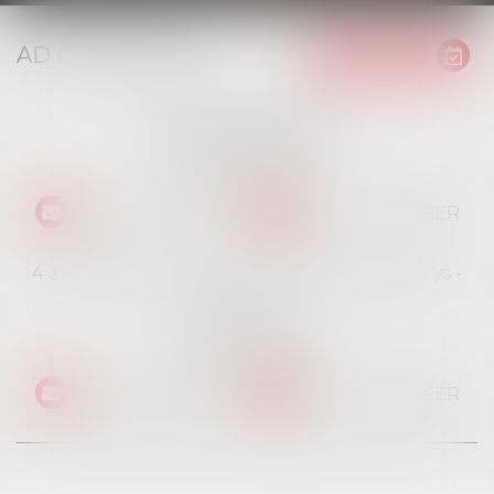
AD LITEM JURIS
16 place Jacques Brel
91130 RIS ORANGIS
Tél :
01 69 06 21 44
NOUS CONTACTER
NOUS LOCALISER
4 avenue des Cévennes - Rés Le jardin des Lys -
Bât 4
91940 LES ULIS
Tél :
01 69 06 21 44
NOUS CONTACTER
NOUS LOCALISER