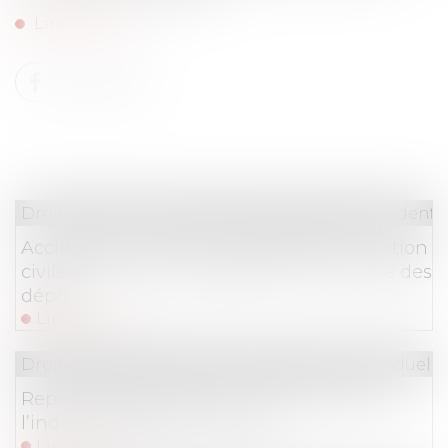
Lire la suite
Droit du travail - Salariés
/
Responsabilité accident d
Accident du travail d’un agent public : action
civile et recours subrogatoire de la Caisse des
dépôts
Lire la suite
Droit du travail - Employeurs
/
Relation individuelles
Repos compensateur non pris et sort de
l’indemnité de licenciement
Lire la suite