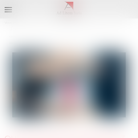
Ouvrir
le
Vous êtes ici :
Accueil
menu
Questionnaire concernant le caractère professionnel de l’accident : la
caisse n’est pas tenue d’informer les destinataires du délai imparti avant
renvoi