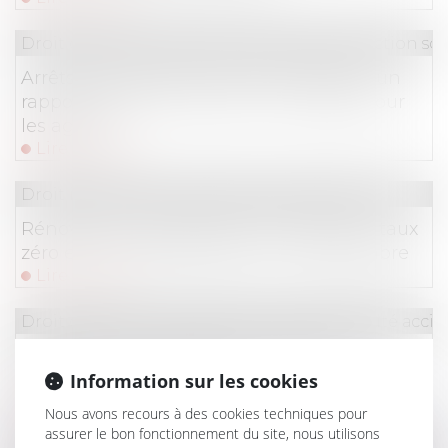
Droit du travail - Salariés
/
Droit de la protection soc
Arrêts de travail pour raisons de santé : un
rapport préconise de durcir les règles pour
les agents
Lire la suite
Droit immobilier
/
Droit de la construction
Rénovation : le prêt avance mutation à taux
zéro est accessible depuis le 1er septembre
Lire la suite
Droit du travail - Employeurs
/
Responsabilité accide
Réparation du préjudice d’exposition et
attestation d’exposition
Information sur les cookies
Lire la suite
Nous avons recours à des cookies techniques pour
assurer le bon fonctionnement du site, nous utilisons