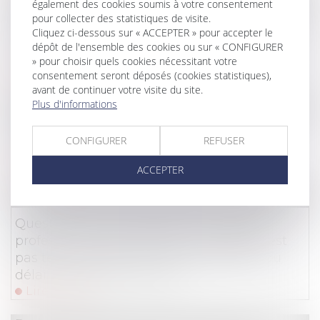
Droit du travail - Salariés
/
Relation individuelles au t
également des cookies soumis à votre consentement
pour collecter des statistiques de visite.
Violation de l’obligation de suspendre le
Cliquez ci-dessous sur « ACCEPTER » pour accepter le
travail durant le congé maternité : la salariée
dépôt de l'ensemble des cookies ou sur « CONFIGURER
n’a pas à justifier d’un préjudice
» pour choisir quels cookies nécessitant votre
Lire la suite
consentement seront déposés (cookies statistiques),
avant de continuer votre visite du site.
Plus d'informations
Droit immobilier
/
Droit de la propriété
L’extinction du dispositif « Pinel »,
CONFIGURER
REFUSER
programmée au 31 décembre 2024
Lire la suite
ACCEPTER
Droit du travail - Employeurs
/
Droit de la protectio
Questionnaire concernant le caractère
professionnel de l’accident : la caisse n’est
pas tenue d’informer les destinataires du
délai imparti avant renvoi
Lire la suite