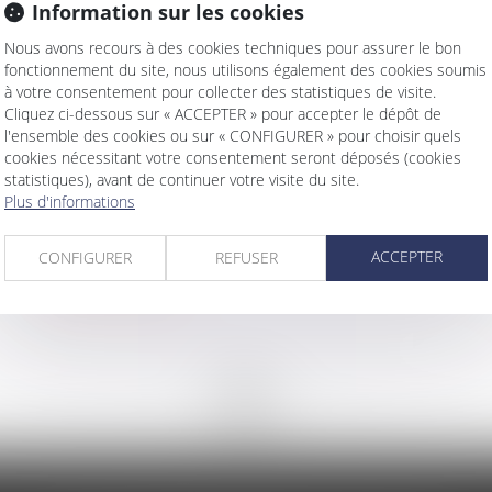
Information sur les cookies
Nous avons recours à des cookies techniques pour assurer le bon
Lire la suite
fonctionnement du site, nous utilisons également des cookies soumis
à votre consentement pour collecter des statistiques de visite.
Cliquez ci-dessous sur « ACCEPTER » pour accepter le dépôt de
l'ensemble des cookies ou sur « CONFIGURER » pour choisir quels
cookies nécessitant votre consentement seront déposés (cookies
Droit immobilier
/
Droit de la construction
statistiques), avant de continuer votre visite du site.
Quelles sont les obligations liées à la
Plus d'informations
carte BTP ?
ACCEPTER
CONFIGURER
REFUSER
Lire la suite
<<
<
...
17
18
19
20
21
22
23
...
>
>>