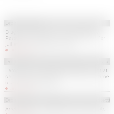
Droit immobilier
Diagnostic de performance énergétique -
Passoires thermiques : le DPE évolue au 1er
juillet pour les petites surfaces
Lire la suite
Droit du travail - Employeurs
/
Responsabilité accide
L’employeur ne peut pas imposer un contrat
de travail à temps partiel à un salarié victime
d’un accident de travail
Lire la suite
Droit du travail - Employeurs
/
Droit de la protectio
Arrêt maladie : modalités de la contre-visite