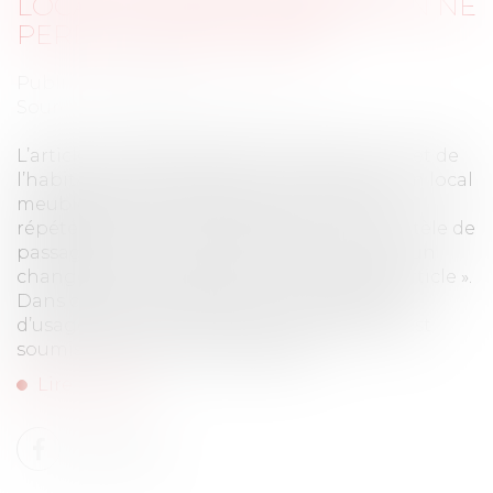
LOCAL À USAGE D’HABITATION NE
PERD PAS SON USAGE
Publié le :
10/07/2024
Source :
www.lemag-juridique.com
L’article L. 631-7 du Code de la construction et de
l’habitation dispose que « Le fait de louer un local
meublé destiné à l'habitation de manière
répétée pour de courtes durées à une clientèle de
passage qui n'y élit pas domicile constitue un
changement d'usage au sens du présent article ».
Dans certaines communes, le changement
d’usage des locaux destinés à l’habitation est
soumis à autorisation préalable...
Lire la suite