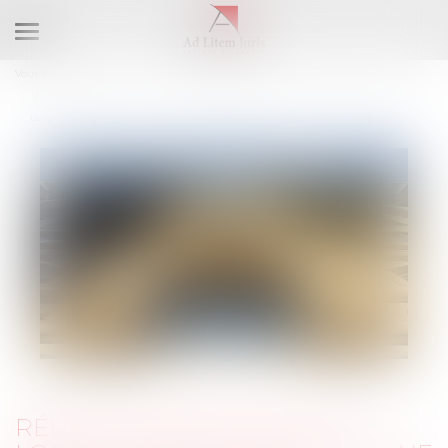
Ouvrir
le
Vous êtes ici :
Accueil
menu
Réunion de deux lots : le local à usage d’habitation ne perd pas son
usage
RÉUNION DE DEUX LOTS : LE