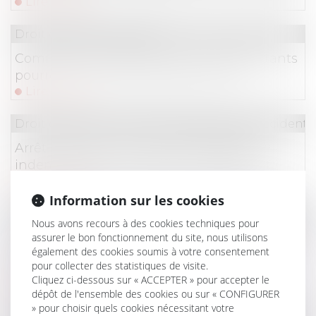
Lire la suite
Droit du travail - Salariés
Comment les salariés et leurs représentants
pourront-ils circuler pendant les JO ?
Lire la suite
Droit du travail - Salariés
/
Responsabilité accident d
Arrêt de travail à la suite d'intempéries :
indemnisation des salariés du bâtiment
Lire la suite
Information sur les cookies
Droit du travail - Employeurs
/
Relation individuelles
Nous avons recours à des cookies techniques pour
La Cour de Cassation vient de juger que les
assurer le bon fonctionnement du site, nous utilisons
également des cookies soumis à votre consentement
agissements sexistes constituent un motif
pour collecter des statistiques de visite.
de licenciement pour faute
Cliquez ci-dessous sur « ACCEPTER » pour accepter le
Lire la suite
dépôt de l'ensemble des cookies ou sur « CONFIGURER
» pour choisir quels cookies nécessitant votre