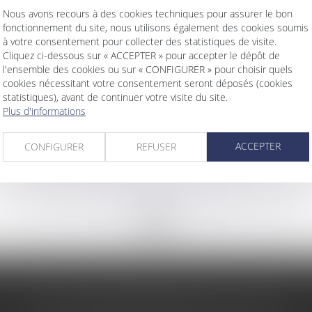
Lire la suite
Nous avons recours à des cookies techniques pour assurer le bon
fonctionnement du site, nous utilisons également des cookies soumis
à votre consentement pour collecter des statistiques de visite.
Cliquez ci-dessous sur « ACCEPTER » pour accepter le dépôt de
Droit immobilier
/
Cession et gestion d'immeuble
l'ensemble des cookies ou sur « CONFIGURER » pour choisir quels
cookies nécessitant votre consentement seront déposés (cookies
Annulation de vente et indemnité
statistiques), avant de continuer votre visite du site.
d’occupation : rappel des règles de
Plus d'informations
restitution
ACCEPTER
CONFIGURER
REFUSER
Lire la suite
<<
<
...
22
23
24
25
26
27
28
...
>
>>
LES DERNIÈRES ACTUS