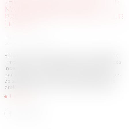
THÉRAPEUTIQUE : L’EMPLOYEUR
N’A PAS À EFFECTUER LE
PRÉLÈVEMENT À LA SOURCE SUR
LES IJSS
Publié le :
03/10/2019
Source :
www.efl.fr
En principe, le prélèvement à la source (PAS) de
l’impôt sur le revenu s’applique à l’ensemble des
indemnités journalières (IJ) versées au salarié
malade dès lors qu’elles sont imposables. En cas
de subrogation, c’est à l’employeur d’opérer le
prélèvement à la source sur la paie du salarié...
Lire la suite