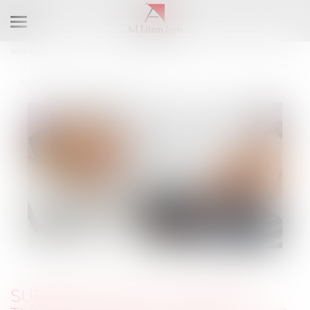
Ouvrir
le
Vous êtes ici :
Accueil
menu
Subrogation et mi-temps thérapeutique : l’employeur n’a pas à effectuer
le prélèvement à la source sur les IJSS
SUBROGATION ET MI-TEMPS