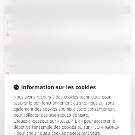
Droit immobilier
/
Droit de la construction
Sous-traitance irrégulière et responsabilité
du maître d’œuvre
Lire la suite
Droit du travail - Employeurs
La protection du salarié protégé en contrat
de mission temporaire
Lire la suite
Information sur les cookies
Droit du travail - Salariés
La non adhésion aux syndicats est-elle due à
Nous avons recours à des cookies techniques pour
assurer le bon fonctionnement du site, nous utilisons
une crainte de représailles?
également des cookies soumis à votre consentement
Lire la suite
pour collecter des statistiques de visite.
Cliquez ci-dessous sur « ACCEPTER » pour accepter le
Droit du travail - Employeurs
/
Droit de la protectio
dépôt de l'ensemble des cookies ou sur « CONFIGURER
» pour choisir quels cookies nécessitant votre