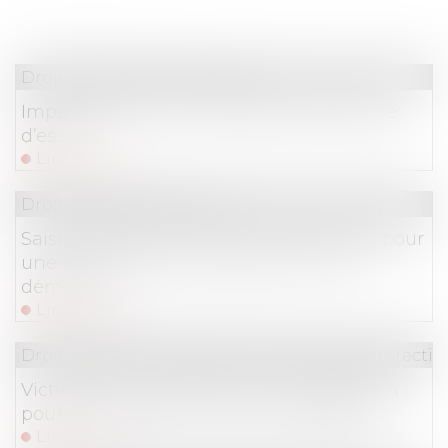
Droit du travail - Employeurs
Impact des RTT sur la durée de la période
d’essai
Lire la suite
Droit du travail - Salariés
Saisine directe du bureau de jugement pour
une demande de requalification d'une
démission
Lire la suite
Droit du travail - Employeurs
/
Droit de la protectio
Victime d’un accident ou d’une agression :
pourquoi informer l’Assurance Maladie ?
Lire la suite