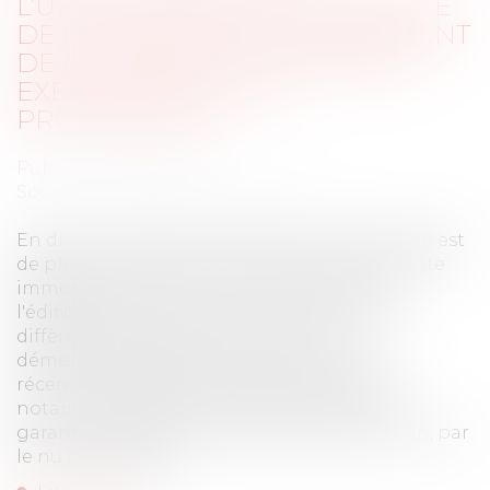
L’USUFRUITIER ET RECEVABILITÉ
DE L’ACTION SUR LE FONDEMENT
DE LA GARANTIE DÉCENNALE
EXERCÉE PAR LE NU
PROPRIÉTAIRE
Publié le :
26/04/2023
Source :
www.lemag-juridique.com
En droit immobilier, l’accession à la propriété est
de plein droit lors de la conclusion d’une vente
immobilière, sinon au fur et à mesure de
l'édification de la construction. Les règles
diffèrent cependant en matière de
démembrement de propriété, comme l’a
récemment rappelé la Cour de cassation,
notamment dans le cadre de l’exercice des
garanties légales en matière de construction, par
le nu propriétaire...