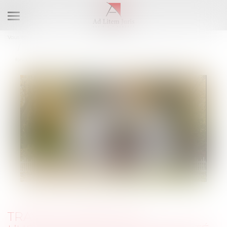
Ouvrir
le
Vous êtes ici :
Accueil
menu
Travaux initiés par l’usufruitier et recevabilité de l’action sur le
fondement de la garantie décennale exercée par le nu propriétaire
TRAVAUX INITIÉS PAR