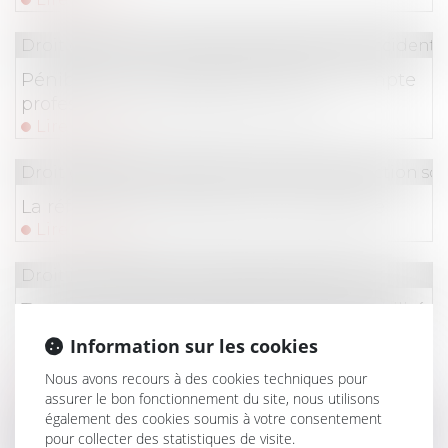
Droit du travail - Salariés
/
Responsabilité accident d
Pénibilité, usure professionnelle : le compte
professionnel de prévention (C2P)
Lire la suite
Droit du travail - Salariés
/
Droit de la protection soc
La réforme des retraites est promulguée
Lire la suite
Droit immobilier
/
Droit de la propriété
Travaux initiés par l’usufruitier et recevabilité
de l’action sur le fondement de la garantie
Information sur les cookies
décennale exercée par le nu propriétaire
Nous avons recours à des cookies techniques pour
Lire la suite
assurer le bon fonctionnement du site, nous utilisons
également des cookies soumis à votre consentement
Droit commercial
/
Baux commerciaux
pour collecter des statistiques de visite.