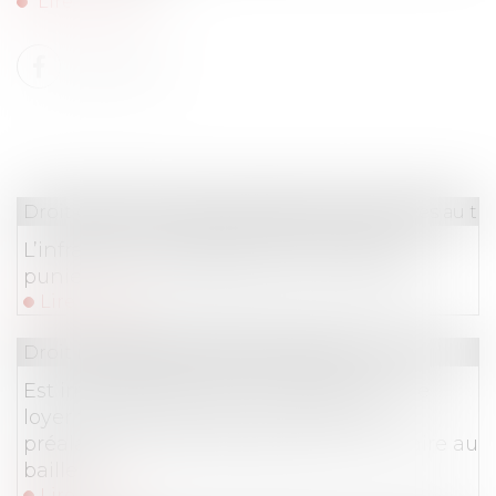
Lire la suite
Droit du travail - Salariés
/
Relation collectives au tra
L’infraction d’outrage sexiste simple est
punie d’une contravention de 5e classe
Lire la suite
Droit immobilier
/
Baux d'habitation
Est irrecevable l'action en diminution de
loyer formée sans qu'une demande
préalable ait été présentée par le locataire au
bailleur
Lire la suite