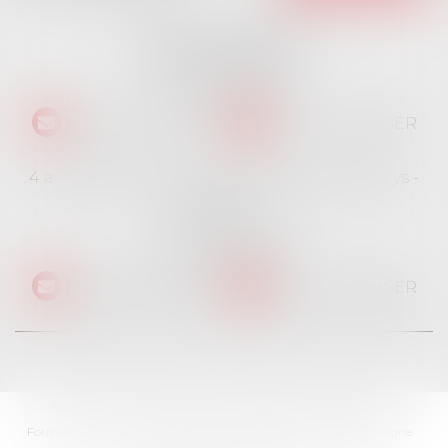
16 place Jacques Brel
91130 RIS ORANGIS
Tél :
01 69 06 21 44
NOUS CONTACTER
NOUS LOCALISER
4 avenue des Cévennes - Rés Le jardin des Lys -
Bât 4
91940 LES ULIS
Tél :
01 69 06 21 44
NOUS CONTACTER
NOUS LOCALISER
Accueil
Cabinet
L'équipe
Professionnels
Particuliers
Formations
Ventes immobilières
Actualités
Paiement en ligne