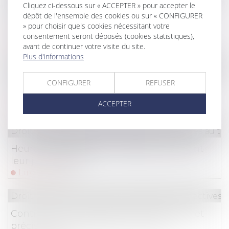
Cliquez ci-dessous sur « ACCEPTER » pour accepter le
Retraite ou invalidité du locataire
dépôt de l'ensemble des cookies ou sur « CONFIGURER
commercial : quel loyer en cas de cession-
» pour choisir quels cookies nécessitant votre
déspécialisation ?
consentement seront déposés (cookies statistiques),
Lire la suite
avant de continuer votre visite du site.
Plus d'informations
Droit du travail - Employeurs
/
Responsabilité accide
CONFIGURER
REFUSER
L’indemnité de licenciement et l’infraction
pénale éventuelle de l’employeur
ACCEPTER
Lire la suite
Droit du travail - Salariés
/
Relation collectives au tra
Heures de délégation : rappel concernant
leur justification
Lire la suite
Droit du travail - Employeurs
/
Relation collectives a
Contrat de sécurisation professionnelle et
précision par l’employeur du motif