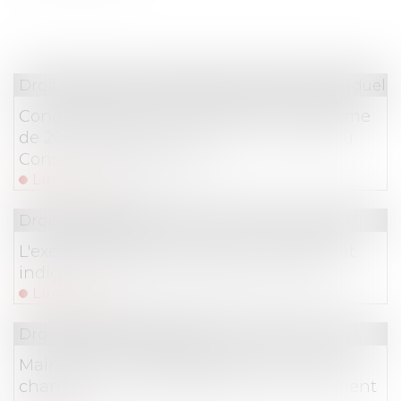
Droit du travail - Employeurs
/
Relation individuelles
Congés payés et arrêt de travail : la réforme
de 2024 échappe (encore) au contrôle du
Conseil constitutionnel
Lire la suite
Droit immobilier
L'exécutif renforce la lutte contre l'habitat
indigne et les marchands de sommeil
Lire la suite
Droit du travail - Salariés
Maintien du contrat de travail en cas de
changement de prestataire et licenciement