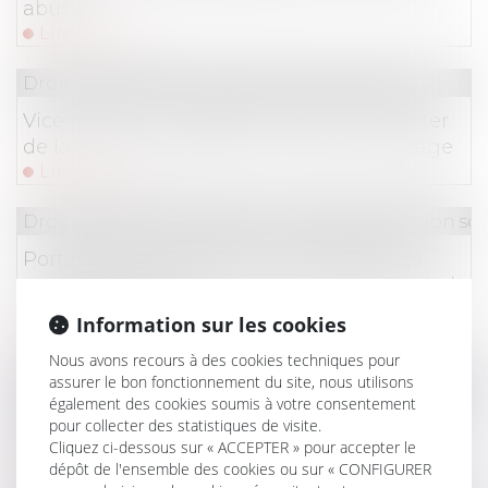
abusif
Lire la suite
Droit immobilier
/
Droit de la construction
Vice caché : la prescription court à compter
de la mise en cause par le maître d’ouvrage
Lire la suite
Droit du travail - Salariés
/
Droit de la protection soc
Portabilité des garanties : les prestations
acquises doivent être versées même après la
fin de la période
Information sur les cookies
Lire la suite
Nous avons recours à des cookies techniques pour
assurer le bon fonctionnement du site, nous utilisons
Droit du travail - Employeurs
/
Responsabilité accide
également des cookies soumis à votre consentement
Obligation de sécurité : quand la
pour collecter des statistiques de visite.
Cliquez ci-dessous sur « ACCEPTER » pour accepter le
contradiction dans les motifs coûte cher
dépôt de l'ensemble des cookies ou sur « CONFIGURER
Lire la suite