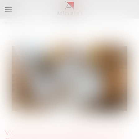
Ouvrir
le
Vous êtes ici :
Accueil
menu
Vice caché : la prescription court à compter de la mise en cause par le
maître d’ouvrage
VICE CACHÉ : LA PRESCRIPTION