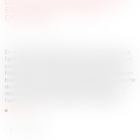
COURT À COMPTER DE LA MISE
EN CAUSE PAR LE MAÎTRE
D’OUVRAGE
Publié le :
13/06/2025
Source :
www.lemag-juridique.com
En matière de garantie des vices cachés, lorsque
l’action est exercée de manière récursoire par un
constructeur ou son assureur à l’encontre du
fournisseur de matériaux, le délai de prescription
biennale ne court pas à compter de la découverte
du vice, mais à compter de l’assignation en
responsabilité du constructeur ou, à défaut, de
l’exécution de son obligation de réparation...
Lire la suite