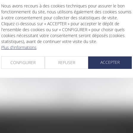
Lire la suite
Nous avons recours à des cookies techniques pour assurer le bon
fonctionnement du site, nous utilisons également des cookies soumis
à votre consentement pour collecter des statistiques de visite.
Cliquez ci-dessous sur « ACCEPTER » pour accepter le dépôt de
Droit immobilier
/
Droit de la construction
l'ensemble des cookies ou sur « CONFIGURER » pour choisir quels
cookies nécessitant votre consentement seront déposés (cookies
Accessibilité des personnes
statistiques), avant de continuer votre visite du site.
handicapées : l’architecte doit se
Plus d'informations
renseigner sur la destination de
l’immeuble - La Gazette du Palais
ACCEPTER
CONFIGURER
REFUSER
Lire la suite
<<
<
...
213
214
215
216
217
218
219
...
>
>>
LES DERNIÈRES ACTUS