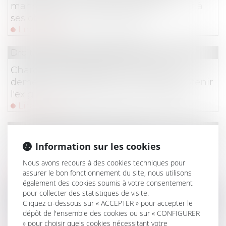
manquements graves de l’entrepreneur à
ses obligations contractuelles
Lire la suite
Droit immobilier
/
Copropriété
Charges de copropriété : une mise en
demeure imprécise ne permet pas d'obtenir
l'exigibilité anticipée des sommes dues
Lire la suite
Droit des dommages corporels
Information sur les cookies
L’imprudence de la victime doit-elle réduire
son droit à réparation ?
Nous avons recours à des cookies techniques pour
Lire la suite
assurer le bon fonctionnement du site, nous utilisons
également des cookies soumis à votre consentement
Droit commercial
/
Baux commerciaux
pour collecter des statistiques de visite.
Cliquez ci-dessous sur « ACCEPTER » pour accepter le
Droit de préférence du locataire commercial :
dépôt de l'ensemble des cookies ou sur « CONFIGURER
la rétractation de l'offre exclut la vente forcée
» pour choisir quels cookies nécessitant votre