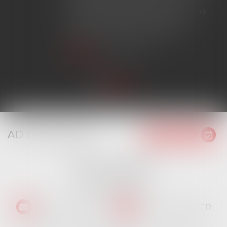
chantier dépassant ce seuil sans
avoir obtenu l'extension de
garantie prévue au contrat...
Lire la suite
AD LITEM JURIS
16 place Jacques Brel
91130 RIS ORANGIS
Tél :
01 69 06 21 44
NOUS CONTACTER
NOUS LOCALISER