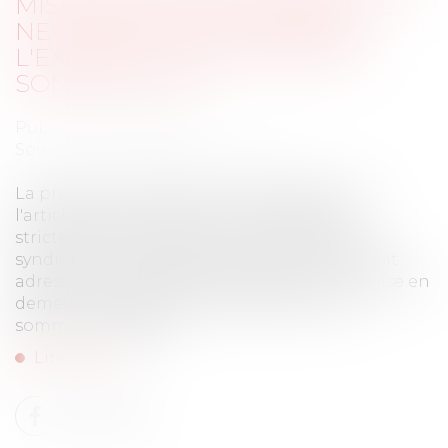
MISE EN DEMEURE IMPRÉCISE
NE PERMET PAS D'OBTENIR
L'EXIGIBILITÉ ANTICIPÉE DES
SOMMES DUES
Publié le :
08/07/2026
Source :
www.lemag-juridique.com
La procédure accélérée au fond prévue par
l'article 19-2 de la loi du 10 juillet 1965 est
strictement encadrée. Pour en bénéficier, le
syndicat des copropriétaires doit notamment
adresser au copropriétaire défaillant une mise en
demeure suffisamment précise quant aux
sommes réclamées...
Lire la suite