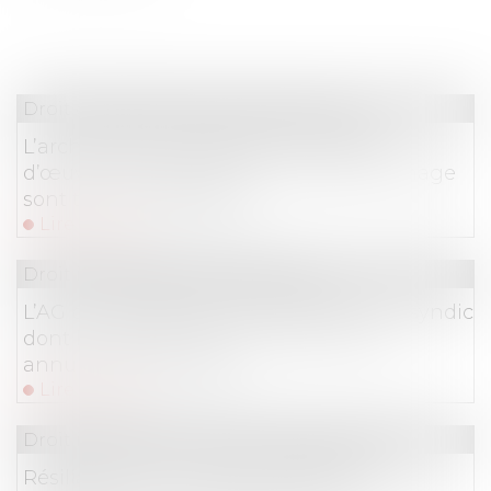
Droit des obligations et des suretés
L’architecte sous-traitant et le maître
d’œuvre responsables du même dommage
sont tenus à réparation
Lire la suite
Droit immobilier
/
Copropriété
L’AG de copropriété convoquée par un syndic
dont le mandat a été rétroactivement
annulé est annulable
Lire la suite
Droit immobilier
/
Droit de la construction
Résiliation d’un marché à forfait et