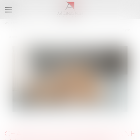
Ouvrir
le
Vous êtes ici :
Cabinet
menu
Charges de copropriété : une mise en demeure imprécise ne permet pas
d'obtenir l'exigibilité anticipée des sommes dues
CHARGES DE COPROPRIÉTÉ : UNE