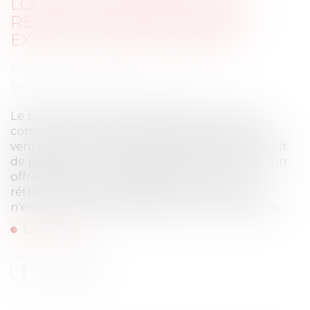
LOCATAIRE COMMERCIAL : LA
RÉTRACTATION DE L'OFFRE
EXCLUT LA VENTE FORCÉE
Publié le :
07/07/2026
Source :
www.lemag-juridique.com
Le bailleur qui envisage de vendre un local
commercial est tenu de notifier son projet de
vente à son locataire, lequel bénéficie d'un droit
de préférence. Si le bailleur demeure lié par son
offre pendant le délai légal d'un mois, sa
rétractation avant l'acceptation du locataire
n'emporte toutefois pas formation de la vente...
Lire la suite