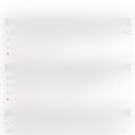
Droit immobilier
/
Copropriété
L’AG de copropriété convoquée par un syndic
dont le mandat a été rétroactivement
annulé est annulable
Lire la suite
Droit immobilier
/
Droit de la construction
Résiliation d’un marché à forfait et
manquements graves de l’entrepreneur à
ses obligations contractuelles
Lire la suite
Droit immobilier
/
Copropriété
Charges de copropriété : une mise en
demeure imprécise ne permet pas d'obtenir