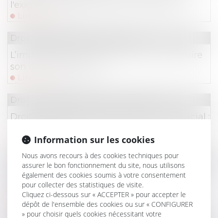
l'exigibilité anticipée des sommes dues
Lire la suite
Droit des dommages corporels
L’imprudence de la victime doit-elle réduire
son droit à réparation ?
Lire la suite
Droit commercial
/
Baux commerciaux
Droit de préférence du locataire commercial :
la rétractation de l'offre exclut la vente forcée
Information sur les cookies
Lire la suite
Nous avons recours à des cookies techniques pour
Droit de la famille, des personnes et de leur patri
assurer le bon fonctionnement du site, nous utilisons
également des cookies soumis à votre consentement
Frais bancaires lors d’une succession :
pour collecter des statistiques de visite.
suppression des cas de gratuité
Cliquez ci-dessous sur « ACCEPTER » pour accepter le
Lire la suite
dépôt de l'ensemble des cookies ou sur « CONFIGURER
» pour choisir quels cookies nécessitant votre