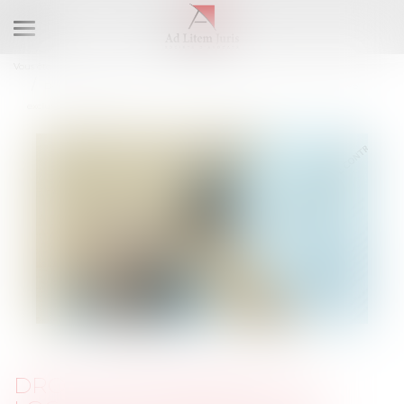
Ouvrir
le
Vous êtes ici :
Cabinet
menu
Droit de préférence du locataire commercial : la rétractation de l'offre
exclut la vente forcée
DROIT DE PRÉFÉRENCE DU