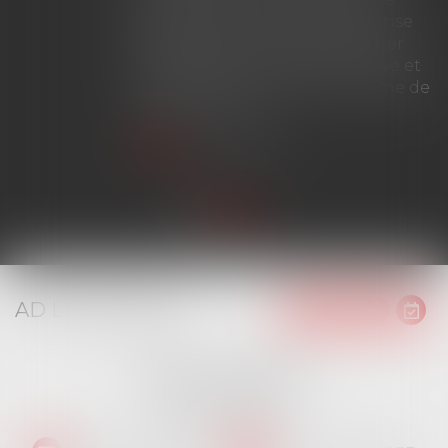
durée de douze ans avant la prise
d'effet du bail renouvelé, le loyer
peut être fixé à la valeur locative et
ne bénéficie plus du mécanisme de
plafonnement...
Lire la suite
AD LITEM JURIS
16 place Jacques Brel
91130 RIS ORANGIS
Tél :
01 69 06 21 44