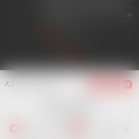
d'effet du bail renouvelé, le loyer
peut être fixé à la valeur locative et
ne bénéficie plus du mécanisme de
plafonnement...
Lire la suite
AD LITEM JURIS
16 place Jacques Brel
91130 RIS ORANGIS
Tél :
01 69 06 21 44
NOUS CONTACTER
NOUS LOCALISER