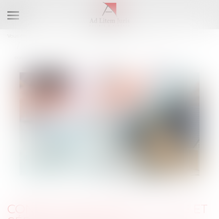
Ouvrir
le
Vous êtes ici :
Accueil
Droit immobilier
Baux d'habitation
menu
Congé pour motif légitime et sérieux : précision concernant les
conditions de ressources du locataire protégé
CONGÉ POUR MOTIF LÉGITIME ET