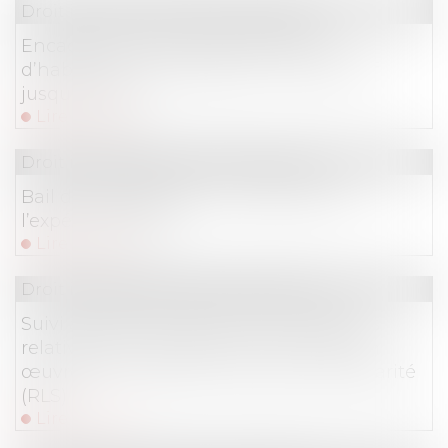
Droit immobilier
/
Baux d'habitation
Encadrement des loyers des baux
d’habitation : prolongation du dispositif
jusqu’en 2026
Lire la suite
Droit immobilier
/
Baux d'habitation
Bail de réhabilitation : lancement de
l’expérimentation
Lire la suite
Droit immobilier
/
Baux d'habitation
Suivi approfondi des recommandations
relatives à la conception et à la mise en
œuvre de la réduction de loyer de solidarité
(RLS)
Lire la suite