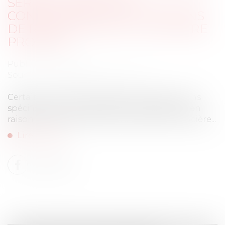
SÉRIEUX : PRÉCISION
CONCERNANT LES CONDITIONS
DE RESSOURCES DU LOCATAIRE
PROTÉGÉ
Publié le :
06/11/2024
Source :
www.lemag-juridique.com
Certains locataires bénéficient de protections
spécifiques en matière de bail d’habitation en
raison de leur âge ou de leur situation financière...
Lire la suite