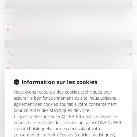
Droit immobilier
/
Baux d'habitation
Préavis locatif : refuser un recommandé ne
bloque pas le congé !
Lire la suite
Droit immobilier
/
Baux d'habitation
Détermination de la créance et injonction de
payer : le contrat et rien que le contrat !
Lire la suite
Information sur les cookies
Droit immobilier
/
Baux d'habitation
Nous avons recours à des cookies techniques pour
Quelles utilisations du logement sont
assurer le bon fonctionnement du site, nous utilisons
autorisées dans un bail de location ?
également des cookies soumis à votre consentement
Lire la suite
pour collecter des statistiques de visite.
Cliquez ci-dessous sur « ACCEPTER » pour accepter le
Droit immobilier
/
Baux d'habitation
dépôt de l'ensemble des cookies ou sur « CONFIGURER
» pour choisir quels cookies nécessitant votre
Passoires thermiques : le Sénat assouplit les
consentement seront déposés (cookies statistiques),