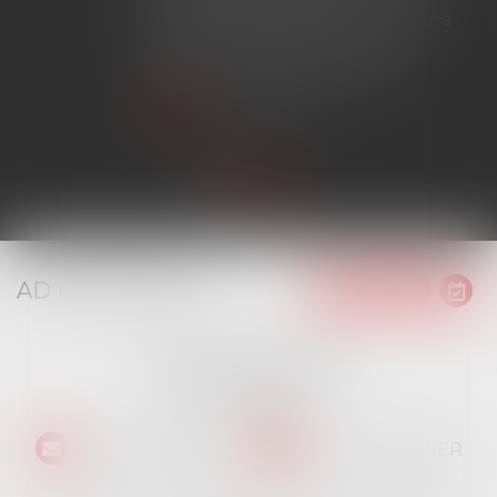
chantier dépassant ce seuil sans
avoir obtenu l'extension de
garantie prévue au contrat...
Lire la suite
AD LITEM JURIS
16 place Jacques Brel
91130 RIS ORANGIS
Tél :
01 69 06 21 44
NOUS CONTACTER
NOUS LOCALISER