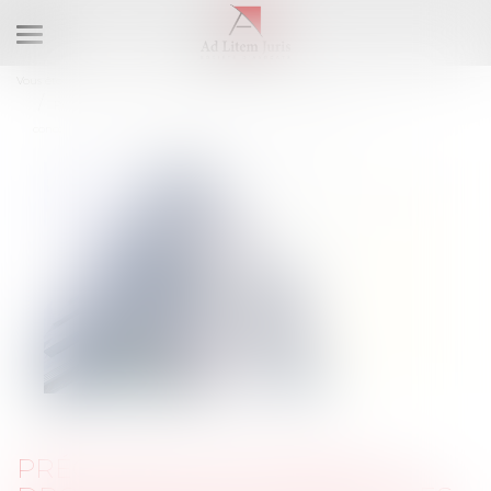
Ouvrir
le
Vous êtes ici :
Accueil
Droit immobilier
Copropriété
menu
Précision concernant le droit d’agir du syndicat des copropriétaires
concernant un préjudice subi par seulement certains lots
PRÉCISION CONCERNANT LE