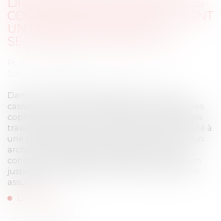
DROIT D’AGIR DU SYNDICAT DES
COPROPRIÉTAIRES CONCERNANT
UN PRÉJUDICE SUBI PAR
SEULEMENT CERTAINS LOTS
Publié le :
26/11/2024
Source :
www.lemag-juridique.com
Dans une affaire portée devant la Cour de
cassation le 7 novembre dernier, le syndicat des
copropriétaires d'un immeuble avait confié des
travaux de ravalement de façade et d'étanchéité à
une société spécialisée, sous la supervision d'un
architecte, mais divers désordres avaient été
constatés, l’obligeant à engager une action en
justice, après expertise, contre l'architecte, son
assureur...
Lire la suite