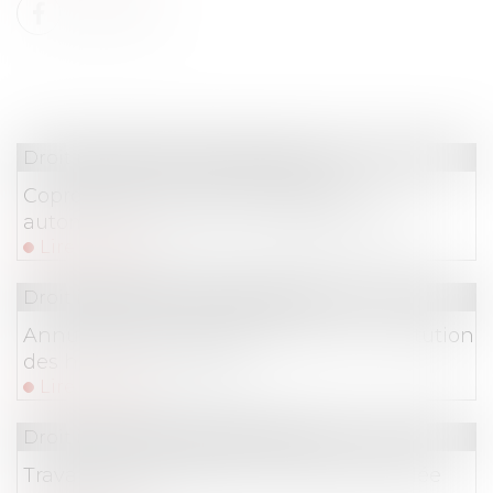
Droit immobilier
/
Copropriété
Copropriété : pas de présomption
automatique sans vice ou défaut établi
Lire la suite
Droit immobilier
/
Copropriété
Annulation du mandat du syndic : restitution
des honoraires perçus !
Lire la suite
Droit immobilier
/
Copropriété
Travaux en copropriété : quelle assemblée