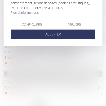
consentement seront déposés (cookies statistiques),
avant de continuer votre visite du site.
Droit immobilier
/
Copropriété
Plus d'informations
Répartition des cotisations fonds travaux en
fonction des tantièmes ?
CONFIGURER
REFUSER
Lire la suite
ACCEPTER
Droit immobilier
/
Copropriété
Loi Habitat dégradé - De nouvelles
dispositions visant à améliorer le
fonctionnement des copropriétés
Lire la suite
Droit immobilier
/
Copropriété
Transition énergétique -MaPrimeRénov’
Copropriété : le montant de l'aide augmente
Lire la suite