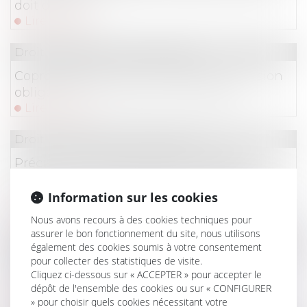
doit décider ?
Lire la suite
Droit immobilier
/
Copropriété
Copropriété et mise en demeure : précision
obligatoire des provisions réclamées
Lire la suite
Droit immobilier
/
Copropriété
Précision concernant le droit d’agir du
syndicat des copropriétaires concernant un
préjudice subi par seulement certains lots
Information sur les cookies
Lire la suite
Nous avons recours à des cookies techniques pour
assurer le bon fonctionnement du site, nous utilisons
Droit immobilier
/
Copropriété
également des cookies soumis à votre consentement
pour collecter des statistiques de visite.
Rachat de partie commune par un
Cliquez ci-dessous sur « ACCEPTER » pour accepter le
copropriétaire : mode d'emploi
dépôt de l'ensemble des cookies ou sur « CONFIGURER
Lire la suite
» pour choisir quels cookies nécessitant votre