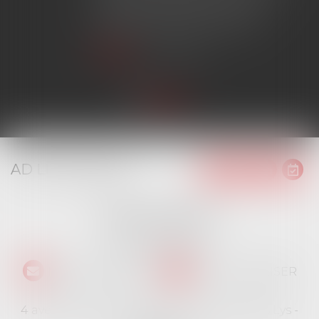
avoir obtenu l'extension de
garantie prévue au contrat...
Lire la suite
AD LITEM JURIS
16 place Jacques Brel
91130 RIS ORANGIS
Tél :
01 69 06 21 44
NOUS CONTACTER
NOUS LOCALISER
4 avenue des Cévennes - Rés Le jardin des Lys -