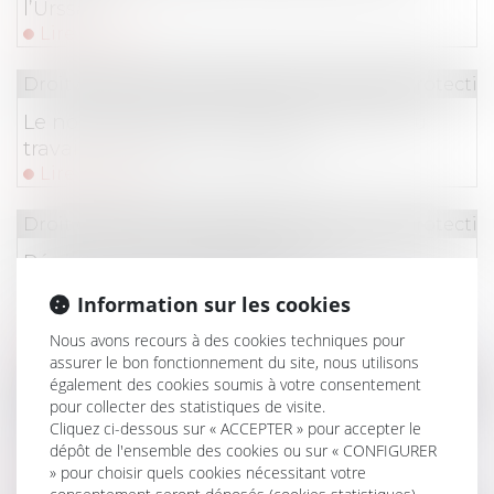
l’Urssaf
Lire la suite
Droit du travail - Employeurs
/
Droit de la protectio
Le nouveau dossier médical en santé au
travail peut être mis en place
Lire la suite
Droit du travail - Employeurs
/
Droit de la protectio
Régime social de l'indemnité
transactionnelle réparant un préjudice :
Information sur les cookies
nouvel exemple jurisprudentiel
Lire la suite
Nous avons recours à des cookies techniques pour
assurer le bon fonctionnement du site, nous utilisons
également des cookies soumis à votre consentement
Droit du travail - Employeurs
/
Droit de la protectio
pour collecter des statistiques de visite.
Comment transformer les RTT en pouvoir
Cliquez ci-dessous sur « ACCEPTER » pour accepter le
dépôt de l'ensemble des cookies ou sur « CONFIGURER
d’achat ?
» pour choisir quels cookies nécessitant votre
Lire la suite