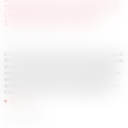
RÉGIME SOCIAL DE L'INDEMNITÉ
TRANSACTIONNELLE RÉPARANT
UN PRÉJUDICE : NOUVEL
EXEMPLE JURISPRUDENTIEL
Publié le :
16/11/2022
Source :
www.editions-legislatives.fr
En principe, l’indemnité transactionnelle ne peut
être exonérée que pour sa fraction représentative
d’une indemnité elle-même susceptible d’être
exonérée. L'indemnité transactionnelle obéit, en
effet, au même régime social que l’indemnité
qu’elle vient compléter, les limites d’exonération
s’appliquant alors au montant global versé...
Lire la suite