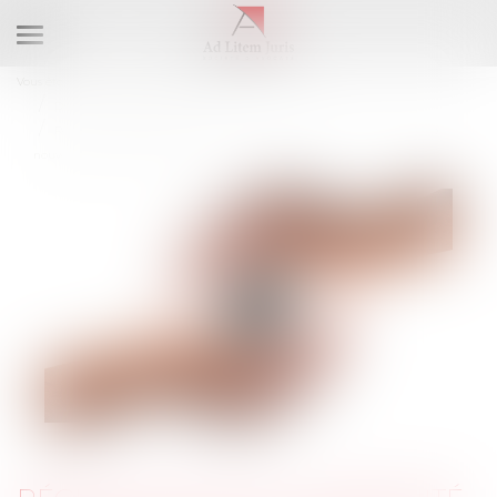
Ouvrir
le
Vous êtes ici :
Accueil
Droit du travail - Employeurs
menu
Droit de la protection sociale
Régime social de l'indemnité transactionnelle réparant un préjudice :
nouvel exemple jurisprudentiel