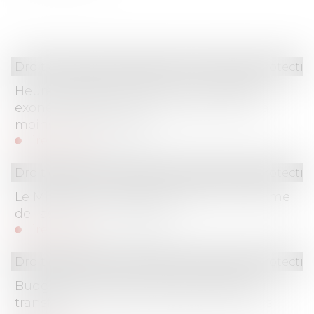
Droit du travail - Employeurs
/
Droit de la protectio
Heures supplémentaires : une nouvelle
exonération pour les entreprises de 20 à
moins de 250 salariés
Lire la suite
Droit du travail - Employeurs
/
Droit de la protectio
Le Ministre du Travail a présenté la réforme
de l'assurance chômage
Lire la suite
Droit du travail - Employeurs
/
Droit de la protectio
Budget de la Sécu: le Sénat s'oppose au
transfert des cotisations Agirc-Arrco vers