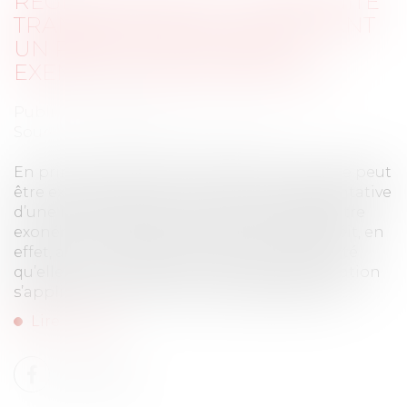
RÉGIME SOCIAL DE L'INDEMNITÉ
TRANSACTIONNELLE RÉPARANT
UN PRÉJUDICE : NOUVEL
EXEMPLE JURISPRUDENTIEL
Publié le :
16/11/2022
Source :
www.editions-legislatives.fr
En principe, l’indemnité transactionnelle ne peut
être exonérée que pour sa fraction représentative
d’une indemnité elle-même susceptible d’être
exonérée. L'indemnité transactionnelle obéit, en
effet, au même régime social que l’indemnité
qu’elle vient compléter, les limites d’exonération
s’appliquant alors au montant global versé...
Lire la suite