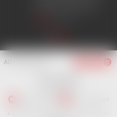
avoir obtenu l'extension de
garantie prévue au contrat...
Lire la suite
AD LITEM JURIS
16 place Jacques Brel
91130 RIS ORANGIS
Tél :
01 69 06 21 44
NOUS CONTACTER
NOUS LOCALISER
4 avenue des Cévennes - Rés Le jardin des Lys -