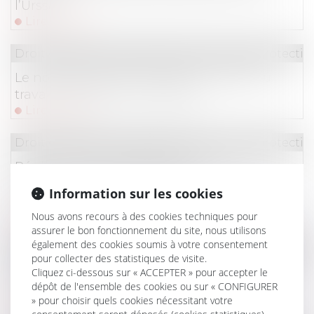
l’Urssaf
Lire la suite
Droit du travail - Employeurs
/
Droit de la protectio
Le nouveau dossier médical en santé au
travail peut être mis en place
Lire la suite
Droit du travail - Employeurs
/
Droit de la protectio
Régime social de l'indemnité
transactionnelle réparant un préjudice :
Information sur les cookies
nouvel exemple jurisprudentiel
Lire la suite
Nous avons recours à des cookies techniques pour
assurer le bon fonctionnement du site, nous utilisons
également des cookies soumis à votre consentement
Droit du travail - Employeurs
/
Droit de la protectio
pour collecter des statistiques de visite.
Comment transformer les RTT en pouvoir
Cliquez ci-dessous sur « ACCEPTER » pour accepter le
dépôt de l'ensemble des cookies ou sur « CONFIGURER
d’achat ?
» pour choisir quels cookies nécessitant votre
Lire la suite