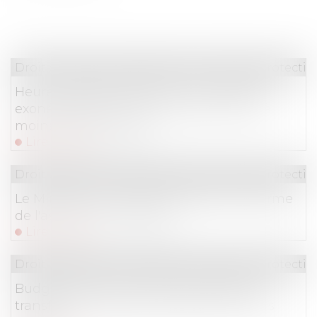
Droit du travail - Employeurs
/
Droit de la protectio
Heures supplémentaires : une nouvelle
exonération pour les entreprises de 20 à
moins de 250 salariés
Lire la suite
Droit du travail - Employeurs
/
Droit de la protectio
Le Ministre du Travail a présenté la réforme
de l'assurance chômage
Lire la suite
Droit du travail - Employeurs
/
Droit de la protectio
Budget de la Sécu: le Sénat s'oppose au
transfert des cotisations Agirc-Arrco vers