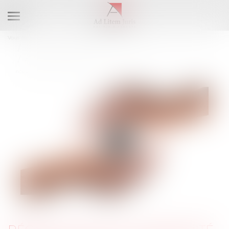
Ouvrir
le
Vous êtes ici :
Accueil
Droit du travail - Employeurs
menu
Droit de la protection sociale
Régime social de l'indemnité transactionnelle réparant un préjudice :
nouvel exemple jurisprudentiel