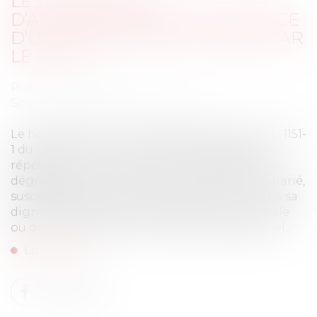
LES CONDITIONS
D’APPRÉCIATION DE L’EXISTENCE
D’UN HARCÈLEMENT MORAL PAR
LE JUGE
Publié le :
09/01/2024
Source :
www.lemag-juridique.com
Le harcèlement moral est défini par l’article L. 1151-
1 du Code du travail comme des agissements
répétés qui ont pour objet ou pour effet une
dégradation des conditions de travail d’un salarié,
susceptible de porter atteinte à ses droits et à sa
dignité, d’altérer sa santé physique ou mentale
ou de compromettre son avenir professionnel...
Lire la suite