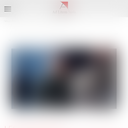
Ouvrir
le
Vous êtes ici :
Accueil
Droit du travail - Salariés
menu
Relation individuelles au travail
Les conditions d’appréciation de l’existence d’un harcèlement moral par
le juge