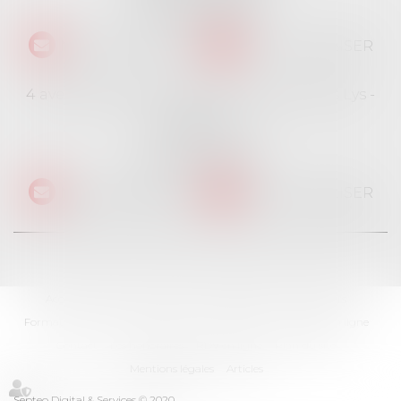
Tél :
01 69 06 21 44
NOUS CONTACTER
NOUS LOCALISER
4 avenue des Cévennes - Rés Le jardin des Lys -
Bât 4
91940 LES ULIS
Tél :
01 69 06 21 44
NOUS CONTACTER
NOUS LOCALISER
Accueil
Cabinet
L'équipe
Professionnels
Particuliers
Formations
Ventes immobilières
Actualités
Paiement en ligne
Contact
Les honoraires
RDV en ligne
Plan du site
Mentions légales
Articles
Septeo Digital & Services © 2020