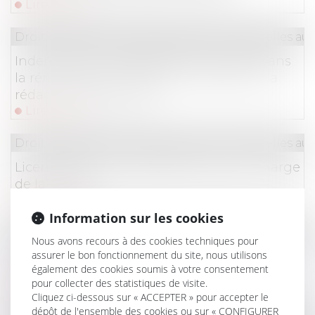
Lire la suite
Droit du travail - Salariés
/
Relation individuelles au t
Indemnité de congés payés comprise dans
la rémunération forfaitaire : attention à la
rédaction de la clause
Lire la suite
Droit du travail - Salariés
/
Relation individuelles au t
Licenciement et harcèlement moral : charge
de la preuve
Lire la suite
Information sur les cookies
Droit du travail - Salariés
/
Relation individuelles au t
Nous avons recours à des cookies techniques pour
assurer le bon fonctionnement du site, nous utilisons
Requalification d’un CDD en CDI et
également des cookies soumis à votre consentement
exécution provisoire de plein droit
pour collecter des statistiques de visite.
Lire la suite
Cliquez ci-dessous sur « ACCEPTER » pour accepter le
dépôt de l'ensemble des cookies ou sur « CONFIGURER