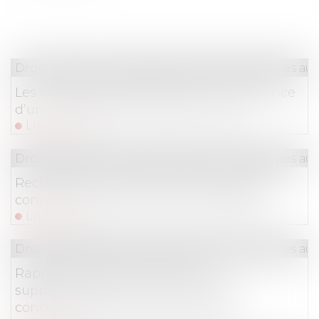
Droit du travail - Salariés
/
Relation individuelles au t
Les conditions d’appréciation de l’existence
d’un harcèlement moral par le juge
Lire la suite
Droit du travail - Salariés
/
Relation individuelles au t
Reclassement du salarié inapte : rappel
concernant le périmètre de l'obligation
Lire la suite
Droit du travail - Salariés
/
Relation individuelles au t
Rappel de paiement d’heures
supplémentaires et énième rappel
concernant la charge de la preuve