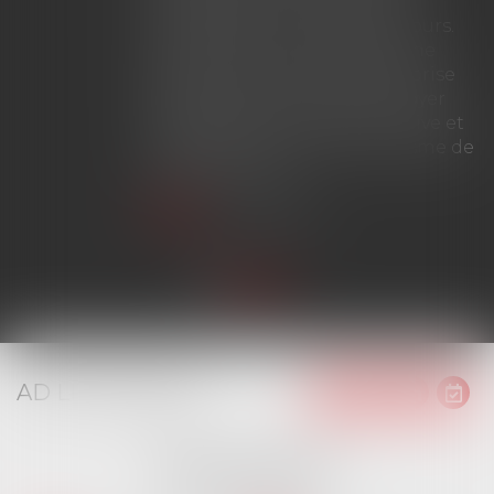
prolongation ne met pas fin
immédiatement au bail en cours.
Dès lors, si celui-ci dépasse une
durée de douze ans avant la prise
d'effet du bail renouvelé, le loyer
peut être fixé à la valeur locative et
ne bénéficie plus du mécanisme de
plafonnement...
Lire la suite
AD LITEM JURIS
16 place Jacques Brel
91130 RIS ORANGIS