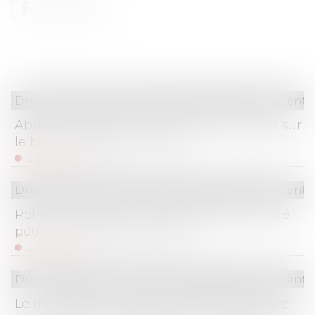
Droit du travail - Salariés
/
Responsabilité accident d
Absence maladie : comment la présenter sur
le bulletin de paie en 2025 ?
Lire la suite
Droit du travail - Salariés
/
Responsabilité accident d
Pollution routière : plus de risques de santé
pour les travailleurs exposés
Lire la suite
Droit du travail - Salariés
/
Responsabilité accident d
Le ministère du Travail et de l’Emploi lance