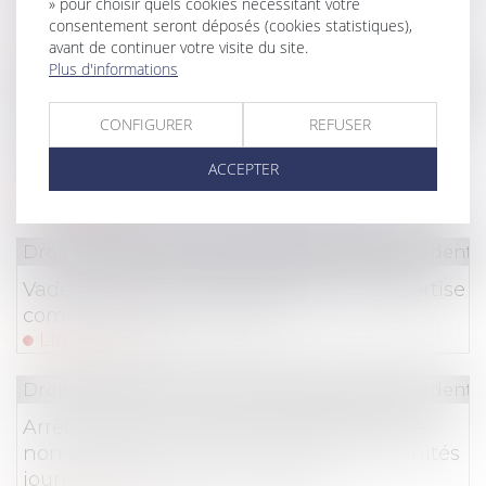
» pour choisir quels cookies nécessitant votre
dépôts
consentement seront déposés (cookies statistiques),
Lire la suite
avant de continuer votre visite du site.
Plus d'informations
Droit du travail - Salariés
/
Responsabilité accident d
Faute inexcusable : le point sur la
CONFIGURER
REFUSER
jurisprudence en matière de préjudice
ACCEPTER
d’anxiété
Lire la suite
Droit du travail - Salariés
/
Responsabilité accident d
Vademecum de la contestation de l’expertise
commandée par le CHSCT
Lire la suite
Droit du travail - Salariés
/
Responsabilité accident d
Arrêt de travail et activité professionnelle
non autorisée : quel sort pour les indemnités
journalières indûment versées ?