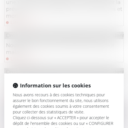
une nouvelle campagne afin de renforcer la
prévention des accidents du travail graves et
mortels
Lire la suite
Droit du travail - Salariés
/
Responsabilité accident d
Nouveau formulaire d’arrêt de travail pour
maladie
Lire la suite
Droit du travail - Salariés
/
Responsabilité accident d
Saisine de la caisse aux fins de conciliation et
Information sur les cookies
délai de prescription
Nous avons recours à des cookies techniques pour
Lire la suite
assurer le bon fonctionnement du site, nous utilisons
également des cookies soumis à votre consentement
Droit du travail - Salariés
/
Responsabilité accident d
pour collecter des statistiques de visite.
Accident du travail d’un agent public : action
Cliquez ci-dessous sur « ACCEPTER » pour accepter le
dépôt de l'ensemble des cookies ou sur « CONFIGURER
civile et recours subrogatoire de la Caisse des