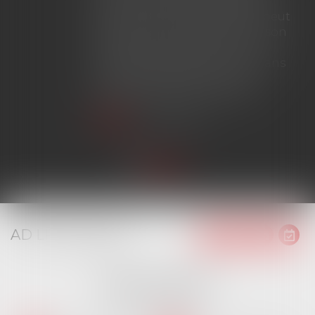
dont le coût n'excède pas un
certain montant, l'assuré ne peut
prétendre à la couverture de son
assureur s'il intervient sur un
chantier dépassant ce seuil sans
avoir obtenu l'extension de
garantie prévue au contrat...
Lire la suite
AD LITEM JURIS
16 place Jacques Brel
91130 RIS ORANGIS
Tél :
01 69 06 21 44