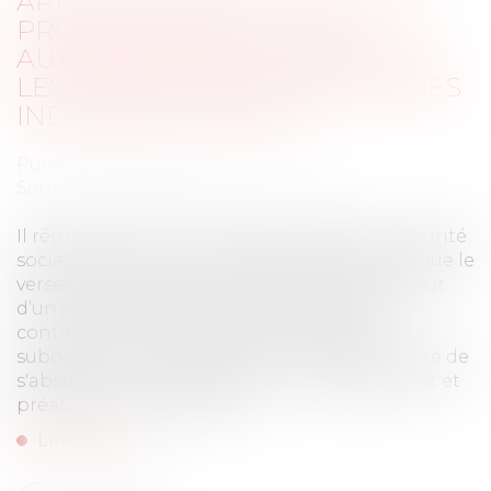
ARRÊT DE TRAVAIL ET ACTIVITÉ
PROFESSIONNELLE NON
AUTORISÉE : QUEL SORT POUR
LES INDEMNITÉS JOURNALIÈRES
INDÛMENT VERSÉES ?
Publié le :
26/07/2024
Source :
www.lemag-juridique.com
Il résulte de l’article L 323-6 du Code de la sécurité
sociale, dans sa version applicable au litige, que le
versement d’indemnités journalières en faveur
d’un assuré dans l'incapacité physique de
continuer ou de reprendre le travail est
subordonné à l'obligation pour le bénéficiaire de
s'abstenir de toute activité non expressément et
préalablement autorisée...
Lire la suite