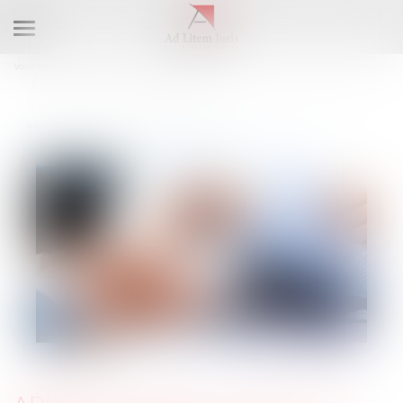
Ouvrir
le
Vous êtes ici :
Accueil
Droit du travail - Salariés
menu
Responsabilité accident du travail
Arrêt de travail et activité professionnelle non autorisée : quel sort pour
les indemnités journalières indûment versées ?