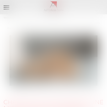
Ouvrir
le
Vous êtes ici :
Formations
menu
Charges de copropriété : une mise en demeure imprécise ne permet pas
d'obtenir l'exigibilité anticipée des sommes dues
CHARGES DE COPROPRIÉTÉ : UNE