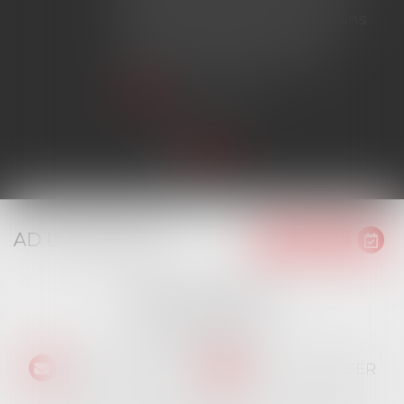
chantier dépassant ce seuil sans
avoir obtenu l'extension de
garantie prévue au contrat...
Lire la suite
AD LITEM JURIS
16 place Jacques Brel
91130 RIS ORANGIS
Tél :
01 69 06 21 44
NOUS CONTACTER
NOUS LOCALISER