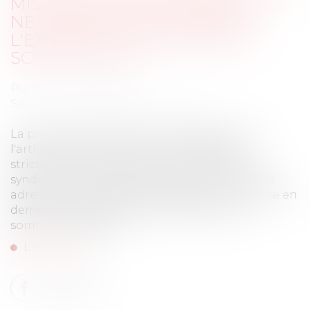
MISE EN DEMEURE IMPRÉCISE
NE PERMET PAS D'OBTENIR
L'EXIGIBILITÉ ANTICIPÉE DES
SOMMES DUES
Publié le :
08/07/2026
Source :
www.lemag-juridique.com
La procédure accélérée au fond prévue par
l'article 19-2 de la loi du 10 juillet 1965 est
strictement encadrée. Pour en bénéficier, le
syndicat des copropriétaires doit notamment
adresser au copropriétaire défaillant une mise en
demeure suffisamment précise quant aux
sommes réclamées...
Lire la suite