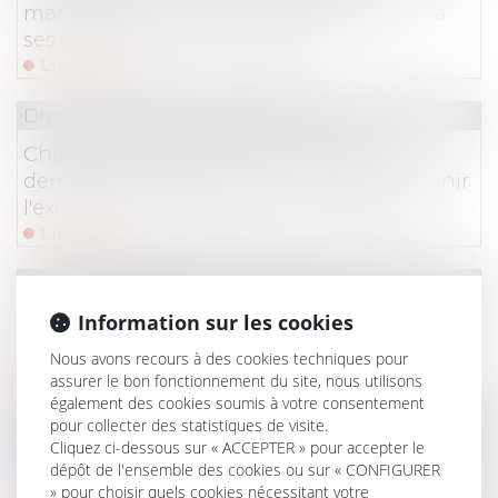
manquements graves de l’entrepreneur à
ses obligations contractuelles
Lire la suite
Droit immobilier
/
Copropriété
Charges de copropriété : une mise en
demeure imprécise ne permet pas d'obtenir
l'exigibilité anticipée des sommes dues
Lire la suite
Droit des dommages corporels
Information sur les cookies
L’imprudence de la victime doit-elle réduire
son droit à réparation ?
Nous avons recours à des cookies techniques pour
Lire la suite
assurer le bon fonctionnement du site, nous utilisons
également des cookies soumis à votre consentement
Droit commercial
/
Baux commerciaux
pour collecter des statistiques de visite.
Cliquez ci-dessous sur « ACCEPTER » pour accepter le
Droit de préférence du locataire commercial :
dépôt de l'ensemble des cookies ou sur « CONFIGURER
la rétractation de l'offre exclut la vente forcée
» pour choisir quels cookies nécessitant votre