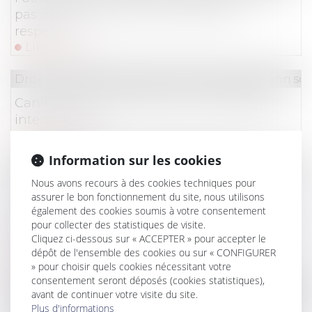
pas de procédure de licenciement à
respecter
Lire la suite
Droit du travail - Salariés
/
Droit de la protection soc
Canicule : qui peut recourir au chômage
intempéries ?
Lire la suite
Information sur les cookies
Droit immobilier
/
Baux d'habitation
Nous avons recours à des cookies techniques pour
Suivi approfondi des recommandations
assurer le bon fonctionnement du site, nous utilisons
relatives à la conception et à la mise en
également des cookies soumis à votre consentement
œuvre de la réduction de loyer de solidarité
pour collecter des statistiques de visite.
Cliquez ci-dessous sur « ACCEPTER » pour accepter le
(RLS)
dépôt de l'ensemble des cookies ou sur « CONFIGURER
Lire la suite
» pour choisir quels cookies nécessitant votre
consentement seront déposés (cookies statistiques),
Droit du travail - Salariés
/
Relation individuelles au t
avant de continuer votre visite du site.
Plus d'informations