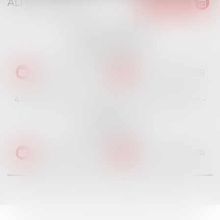
AD LITEM JURIS
16 place Jacques Brel
91130 RIS ORANGIS
Tél :
01 69 06 21 44
NOUS CONTACTER
NOUS LOCALISER
4 avenue des Cévennes - Rés Le jardin des Lys -
Bât 4
91940 LES ULIS
Tél :
01 69 06 21 44
NOUS CONTACTER
NOUS LOCALISER
Accueil
Cabinet
L'équipe
Professionnels
Particuliers