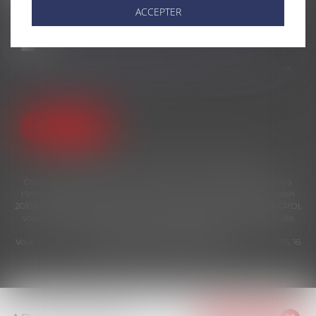
ACCEPTER
Utilisation des données
J'accepte que les informations saisies soient traitées
informatiquement par AD LITEM JURIS et l'hébergeur du
présent site dans le cadre de ma demande et de la relation avec
AD LITEM JURIS qui peut en découler.
Envoyer
* Les champs suivis d'un astérisque sont obligatoires.
Conformément à la loi n°78-17 du 6 janvier 1978 modifiée relative à
l'informatique, aux fichiers et aux libertés, et au règlement européen
2016/679, dit Règlement Général sur la Protection des Données (RGPD),
vous disposez d'un droit d'accès, de rectification, de suppression des
informations qui vous concernent.
Vous pouvez exercer vos droits en vous adressant à : AD LITEM JURIS, 16
place Jacques Brel 91130 RIS ORANGIS