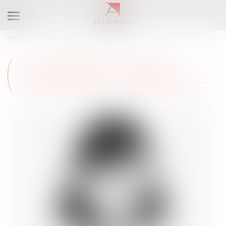
Ouvrir
le
Vous êtes ici :
L'équipe
Sourayat MOGNE
menu
SOURAYAT MOGNE
ASSISTANTE JURIDIQUE