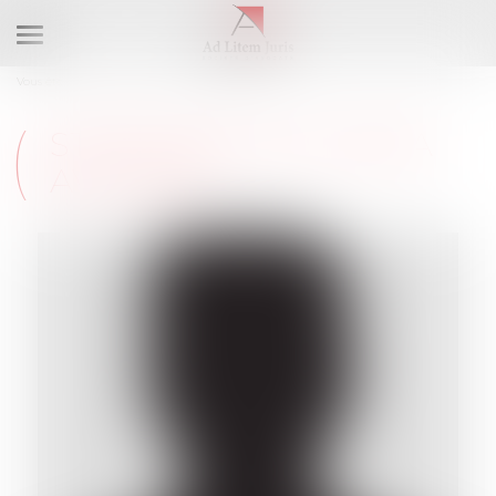
Ouvrir
le
Vous êtes ici :
L'équipe
Stéphane DA CUNHA
menu
STÉPHANE DA CUNHA
AVOCATE