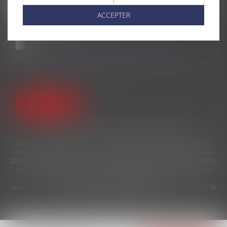
ACCEPTER
Utilisation des données
J'accepte que les informations saisies soient traitées
informatiquement par AD LITEM JURIS et l'hébergeur du
présent site dans le cadre de ma demande et de la relation avec
AD LITEM JURIS qui peut en découler.
Envoyer
* Les champs suivis d'un astérisque sont obligatoires.
Conformément à la loi n°78-17 du 6 janvier 1978 modifiée relative à
l'informatique, aux fichiers et aux libertés, et au règlement européen
2016/679, dit Règlement Général sur la Protection des Données (RGPD),
vous disposez d'un droit d'accès, de rectification, de suppression des
informations qui vous concernent.
Vous pouvez exercer vos droits en vous adressant à : AD LITEM JURIS, 16
place Jacques Brel 91130 RIS ORANGIS