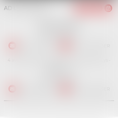
AD LITEM JURIS
16 place Jacques Brel
91130 RIS ORANGIS
Tél :
01 69 06 21 44
NOUS CONTACTER
NOUS LOCALISER
4 avenue des Cévennes - Rés Le jardin des Lys -
Bât 4
91940 LES ULIS
Tél :
01 69 06 21 44
NOUS CONTACTER
NOUS LOCALISER