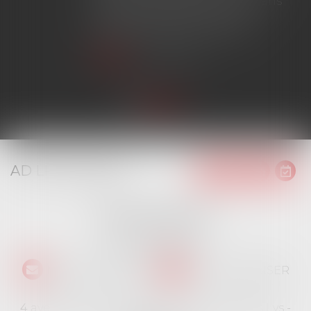
chantier dépassant ce seuil sans
avoir obtenu l'extension de
garantie prévue au contrat...
Lire la suite
AD LITEM JURIS
16 place Jacques Brel
91130 RIS ORANGIS
Tél :
01 69 06 21 44
NOUS CONTACTER
NOUS LOCALISER
4 avenue des Cévennes - Rés Le jardin des Lys -