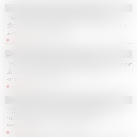
Droit des obligations et des suretés
L’architecte sous-traitant et le maître
d’œuvre responsables du même dommage
sont tenus à réparation
Lire la suite
Droit immobilier
/
Copropriété
L’AG de copropriété convoquée par un syndic
dont le mandat a été rétroactivement
annulé est annulable
Lire la suite
Droit immobilier
/
Droit de la construction
Résiliation d’un marché à forfait et
manquements graves de l’entrepreneur à
ses obligations contractuelles
Lire la suite