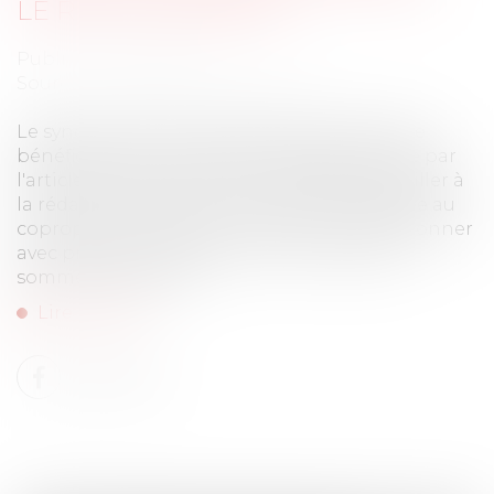
LE RECOUVREMENT
Publié le :
30/06/2026
Source :
www.lemag-juridique.com
Le syndicat des copropriétaires qui souhaite
bénéficier de la procédure accélérée prévue par
l'article 19-2 de la loi du 10 juillet 1965 doit veiller à
la rédaction de la mise en demeure adressée au
copropriétaire débiteur. Celle-ci doit mentionner
avec précision la nature et le montant des
sommes réclamées...
Lire la suite