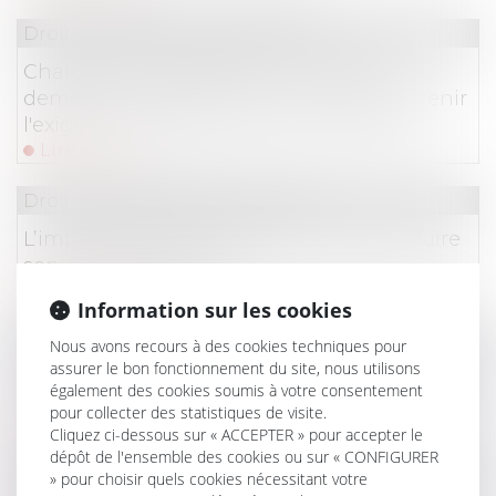
Droit immobilier
/
Copropriété
Charges de copropriété : une mise en
demeure imprécise ne permet pas d'obtenir
l'exigibilité anticipée des sommes dues
Lire la suite
Droit des dommages corporels
L’imprudence de la victime doit-elle réduire
son droit à réparation ?
Lire la suite
Information sur les cookies
Droit commercial
/
Baux commerciaux
Nous avons recours à des cookies techniques pour
assurer le bon fonctionnement du site, nous utilisons
Droit de préférence du locataire commercial :
également des cookies soumis à votre consentement
la rétractation de l'offre exclut la vente forcée
pour collecter des statistiques de visite.
Lire la suite
Cliquez ci-dessous sur « ACCEPTER » pour accepter le
dépôt de l'ensemble des cookies ou sur « CONFIGURER
» pour choisir quels cookies nécessitant votre
Droit de la famille, des personnes et de leur patri