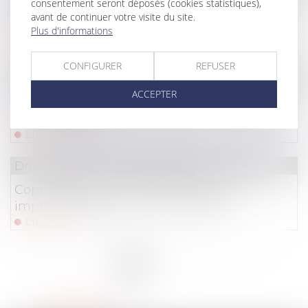
consentement seront déposés (cookies statistiques),
Frais bancaires lors d’une succession :
avant de continuer votre visite du site.
suppression des cas de gratuité
Plus d'informations
Lire la suite
CONFIGURER
REFUSER
Droit de la santé
ACCEPTER
Fin de vie droit à l'aide à mourir Proposition
de loi Falorni
Lire la suite
Droit immobilier
/
Copropriété
Copropriété : une mise en demeure
imprécise bloque le recouvrement
Lire la suite
<<
<
1
2
3
4
5
6
7
...
>
>>
A RIS-ORANGIS