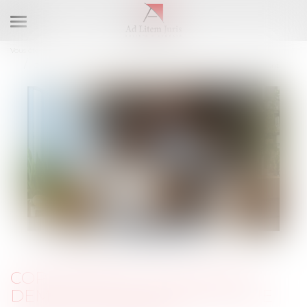
Ouvrir
le
Vous êtes ici :
RDV en ligne
RDV en ligne - Me TESLER
menu
Copropriété : une mise en demeure imprécise bloque le recouvrement
COPROPRIÉTÉ : UNE MISE EN
DEMEURE IMPRÉCISE BLOQUE