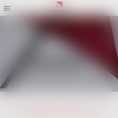
Ouvrir
le
menu
Vous êtes ici :
RDV en ligne
RDV en ligne - Me TESLER
A LES ULIS
RDV EN LIGNE AVEC ME.
TESLER À LES ULIS