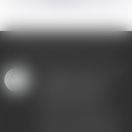
LES DERNIÈRES ACTUS
Assurance construction :
07
le dépassement du
AOÛT
montant maximal
garanti peut exclure
toute couverture
Lorsqu'un contrat d'assurance
limite sa garantie aux opérations
dont le coût n'excède pas un
certain montant, l'assuré ne peut