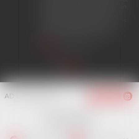
prétendre à la couverture de son
assureur s'il intervient sur un
chantier dépassant ce seuil sans
avoir obtenu l'extension de
garantie prévue au contrat...
Lire la suite
AD LITEM JURIS
16 place Jacques Brel
91130 RIS ORANGIS
Tél :
01 69 06 21 44