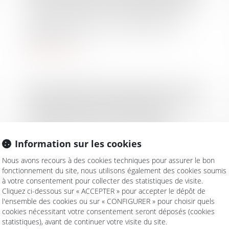
Bail commercial : une demande de
renouvellement n'empêche pas le
déplafonnement du loyer après
douze ans
Lire la suite
Droit immobilier
/
Copropriété
Désignation d'un administrateur
provisoire l'absence de syndic
s'apprécie au jour du jugement
Information sur les cookies
Lire la suite
Nous avons recours à des cookies techniques pour assurer le bon
fonctionnement du site, nous utilisons également des cookies soumis
à votre consentement pour collecter des statistiques de visite.
Cliquez ci-dessous sur « ACCEPTER » pour accepter le dépôt de
l'ensemble des cookies ou sur « CONFIGURER » pour choisir quels
<<
<
1
2
3
4
5
6
7
...
>
>>
cookies nécessitant votre consentement seront déposés (cookies
statistiques), avant de continuer votre visite du site.